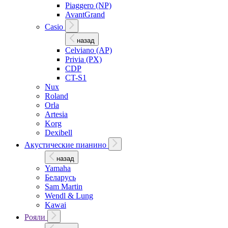
Piaggero (NP)
AvantGrand
Casio
назад
Celviano (AP)
Privia (PX)
CDP
CT-S1
Nux
Roland
Orla
Artesia
Korg
Dexibell
Акустические пианино
назад
Yamaha
Беларусь
Sam Martin
Wendl & Lung
Kawai
Рояли