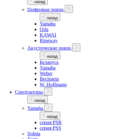
назад
Цифровые рояли
назад
Yamaha
Orla
KAWAI
Ringway
Акустические рояли
назад
Беларусь
Yamaha
Weber
Bechstein
W. Hoffmann
Синтезаторы
назад
Yamaha
назад
серия PSR
серия PSS
Solista