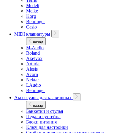
Terris
Medeli
Meike
Korg
Behringer
Casio
MIDI клавиатуры
назад
M-Audio
Roland
Axelvox
Arturia
Alesis
Acorn
Nektar
LAudio
Behringer
Аксессуары для клавишных
назад
Банкетки и стулья
Педали сустейна
Блоки питания
Ключ для настройки
Стойки и подставки для синтезаторов