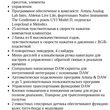
пресетов, элементы
управления
Программное обеспечение в комплекте: Arturia Analog
Lab Intro, Ableton Live Lite, фортепиано Native Instruments
The Gentleman и рояль UVI Model D, подписки
Loopcloud и Melodics
25-нотная чувствительная к скорости нажатия
компактная клавиатура
2 банка из 8 высококачественных пэдов,
чувствительных к скорости нажатия и давлению с RGB-
подсветкой
8 поворотных энкодеров, 4 слайдера
Мини-дисплей и кликабельная ручка навигации для
настроек и управления с обратной связью в реальном
времени
Специально написанные DAW-скрипты для
интуитивной интеграции с основными DAW
Автоматическое подключение программ Arturia & DAW
и до 5 дополнительных пользовательских программ
Управление транспортными функциями DAW
Кнопки повышения и понижения октавы для игры в
полном диапазоне, Transpose для транспонирования на
полутон
2 емкостных сенсорных датчика обеспечивают функцию
колес питч-бенда и модуляции