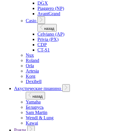
DGX
Piaggero (NP)
AvantGrand
Casio
назад
Celviano (AP)
Privia (PX)
CDP
CT-S1
Nux
Roland
Orla
Artesia
Korg
Dexibell
Акустические пианино
назад
Yamaha
Беларусь
Sam Martin
Wendl & Lung
Kawai
Рояли