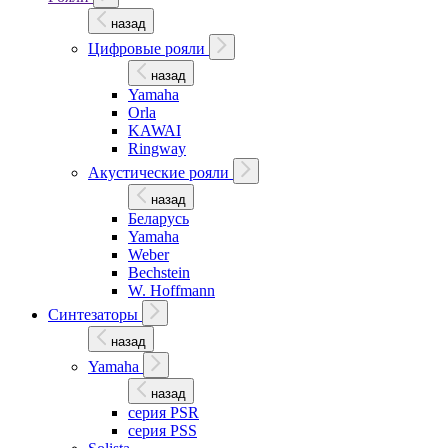
назад
Цифровые рояли
назад
Yamaha
Orla
KAWAI
Ringway
Акустические рояли
назад
Беларусь
Yamaha
Weber
Bechstein
W. Hoffmann
Синтезаторы
назад
Yamaha
назад
серия PSR
серия PSS