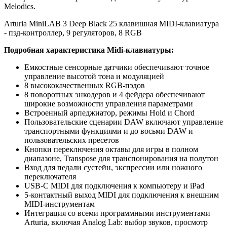
Melodics.
Arturia MiniLAB 3 Deep Black 25 клавишная MIDI-клавиатура
- пэд-контроллер, 9 регуляторов, 8 RGB
Подробная характеристика Midi-клавиатуры:
Емкостные сенсорные датчики обеспечивают точное
управление высотой тона и модуляцией
8 высококачественных RGB-пэдов
8 поворотных энкодеров и 4 фейдера обеспечивают
широкие возможности управления параметрами
Встроенный арпеджиатор, режимы Hold и Chord
Пользовательские сценарии DAW включают управление
транспортными функциями и до восьми DAW и
пользовательских пресетов
Кнопки переключения октавы для игры в полном
диапазоне, Transpose для транспонирования на полутон
Вход для педали сустейн, экспрессии или ножного
переключателя
USB-C MIDI для подключения к компьютеру и iPad
5-контактный выход MIDI для подключения к внешним
MIDI-инструментам
Интеграция со всеми программными инструментами
Arturia, включая Analog Lab: выбор звуков, просмотр