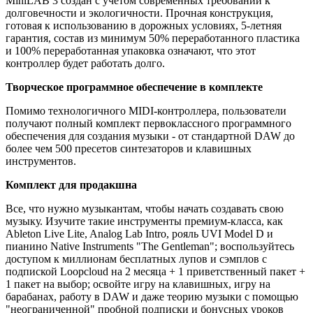
MiniLAB 3 создан с учетом современных требований к
долговечности и экологичности. Прочная конструкция,
готовая к использованию в дорожных условиях, 5-летняя
гарантия, состав из минимум 50% переработанного пластика
и 100% переработанная упаковка означают, что этот
контроллер будет работать долго.
Творческое программное обеспечение в комплекте
Помимо технологичного MIDI-контроллера, пользователи
получают полный комплект первоклассного программного
обеспечения для создания музыки - от стандартной DAW до
более чем 500 пресетов синтезаторов и клавишных
инструментов.
Комплект для продакшна
Все, что нужно музыкантам, чтобы начать создавать свою
музыку. Изучите такие инструменты премиум-класса, как
Ableton Live Lite, Analog Lab Intro, рояль UVI Model D и
пианино Native Instruments "The Gentleman"; воспользуйтесь
доступом к миллионам бесплатных лупов и сэмплов с
подпиской Loopcloud на 2 месяца + 1 приветственный пакет +
1 пакет на выбор; освойте игру на клавишных, игру на
барабанах, работу в DAW и даже теорию музыки с помощью
"неограниченной" пробной подписки и бонусных уроков