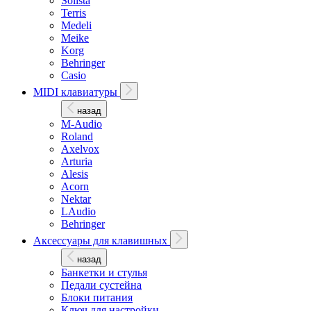
Solista
Terris
Medeli
Meike
Korg
Behringer
Casio
MIDI клавиатуры
назад
M-Audio
Roland
Axelvox
Arturia
Alesis
Acorn
Nektar
LAudio
Behringer
Аксессуары для клавишных
назад
Банкетки и стулья
Педали сустейна
Блоки питания
Ключ для настройки