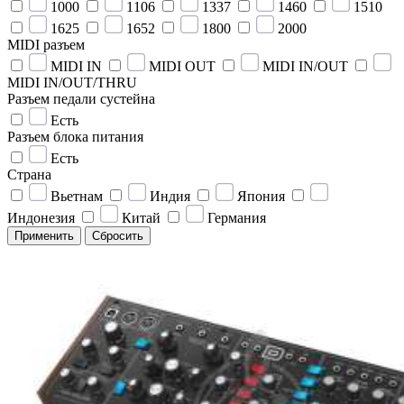
1000
1106
1337
1460
1510
1625
1652
1800
2000
MIDI разъем
MIDI IN
MIDI OUT
MIDI IN/OUT
MIDI IN/OUT/THRU
Разъем педали сустейна
Есть
Разъем блока питания
Есть
Страна
Вьетнам
Индия
Япония
Индонезия
Китай
Германия
Применить
Сбросить