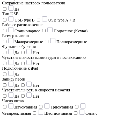
Сохранение настроек пользователя
Да
Тип USB
USB type B
USB type A + B
Рабочее расположение
Стационарное
Подвесное (Keytar)
Размер клавиш
Малоразмерные
Полноразмерные
Функция обучения
Да
Нет
Чувствительность клавиатуры к послекасанию
Да
Нет
Подключение к iPad
Да
Запись песен
Да
Нет
Чувствительность к скорости нажатия
Да
Нет
Число октав
Двуоктавная
Триоктавная
Четыреоктавная
Шестиоктавная
Семь с