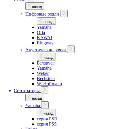
назад
Цифровые рояли
назад
Yamaha
Orla
KAWAI
Ringway
Акустические рояли
назад
Беларусь
Yamaha
Weber
Bechstein
W. Hoffmann
Синтезаторы
назад
Yamaha
назад
серия PSR
серия PSS