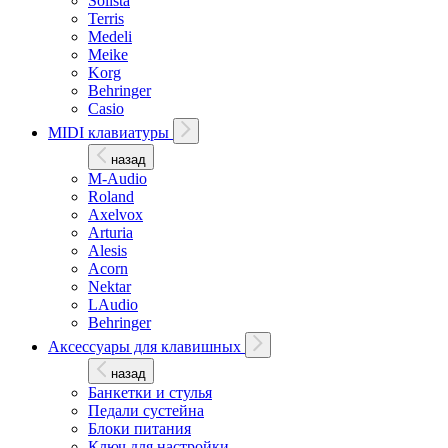
Solista
Terris
Medeli
Meike
Korg
Behringer
Casio
MIDI клавиатуры
назад
M-Audio
Roland
Axelvox
Arturia
Alesis
Acorn
Nektar
LAudio
Behringer
Аксессуары для клавишных
назад
Банкетки и стулья
Педали сустейна
Блоки питания
Ключ для настройки