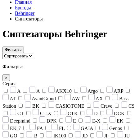
Главная
Бренды
Behringer
Синтезаторы
Синтезаторы Behringer
Фильтры
Фильтры:
×
Серия
A
A
AKX10
Argo
ARP
AT
AvantGrand
AW
AX
Bass
Station
BK
CASIOTONE
Crave
CS
CT
CT-X
CTK
D
DCK
Deepmind
DPK
E
E-X
EK
EK-7
FA
FL
GAIA
Genos
GO
i3
IK100
JD
JP
JU