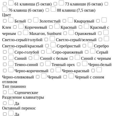
61 клавиша (5 октав)
73 клавиши (6 октав)
76 клавиш (6 октав)
88 клавиш (7,5 октав)
Цвет
Белый
Золотистый
Кварцевый
Клен
Коричневый
Красный
Красный с
черным
Махагон, Sunburst
Оранжевый
Светло-серый/голубой
Светло-серый/зеленый
Светло-серый/красный
Серебристый
Серебро
Серо-голубой
Серо-оранжевый
Серый
Синий
Синий с белым
Синий с черным
Темно-синий
Темный орех
Черно-белый
Черно-коричневый
Черно-красный
Черно-оливковый
Черный
Черный с синим
отливом
Тип пианино
Сценические
Разделение клавиатуры
Да
Октавный перенос
Да