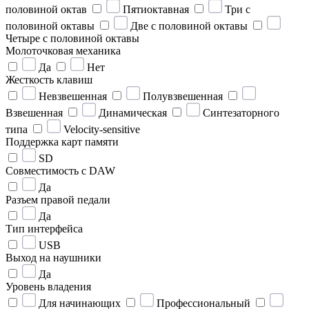
половиной октав
Пятиоктавная
Три с
половиной октавы
Две с половиной октавы
Четыре с половиной октавы
Молоточковая механика
Да
Нет
Жесткость клавиш
Невзвешенная
Полувзвешенная
Взвешенная
Динамическая
Синтезаторного
типа
Velocity-sensitive
Поддержка карт памяти
SD
Совместимость с DAW
Да
Разъем правой педали
Да
Тип интерфейса
USB
Выход на наушники
Да
Уровень владения
Для начинающих
Профессиональный