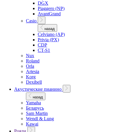
DGX
Piaggero (NP)
AvantGrand
Casio
назад
Celviano (AP)
Privia (PX)
CDP
CT-S1
Nux
Roland
Orla
Artesia
Korg
Dexibell
Акустические пианино
назад
Yamaha
Беларусь
Sam Martin
Wendl & Lung
Kawai
Рояли