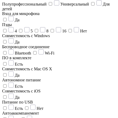
Полупрофессиональный
Универсальный
Для
детей
Вход для микрофона
Да
Пэды
4
5
8
16
Нет
Совместимость с Windows
Да
Беспроводное соединение
Bluetooth
Wi-Fi
ПО в комплекте
Есть
Совместимость с Mac OS X
Да
Автономное питание
Есть
Совместимость с iOS
Да
Питание по USB
Есть
Нет
Автоаккомпанемент