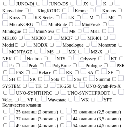
JUNO-Di
JUNO-DS
JX
K
Kaossilator
KingKORG
Krome
Kronos
Kross
KX Series
LK
M
MC
MicroKORG
MiniBrute
MiniFreak
Minilogue
MiniNova
Mk
MK1
MK100
MK300
MK37
MK401
Model D
MODX
Monologue
Monotron
MONTAGE
MS
MX
MZ-X
NEK
Neutron
NTS
Odyssey
KT
Pa
Peak
PolyBrute
Prologue
PSR
PSS
Reface
RK
SA
SE
SH
SK
Solo
Star
Summit
SYSTEM
TK
TK-250
UNO-Synth-Pro-X
UNO-SYNTHPRO
UNO-SYNTHPRODT
Volca
VP
Wavestate
WK
YPT
Количество клавиш
25 клавиш (2 октавы)
32 клавиши (2,5 октавы)
37 клавиш (3 октавы)
44 клавиши (3,5 октавы)
49 клавиш (4 октавы)
54 клавиши (4,5 октавы)