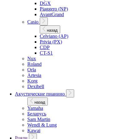
DGX
Piaggero (NP)
AvantGrand
Casio
назад
Celviano (AP)
Privia (PX)
CDP
CT-S1
Nux
Roland
Orla
Artesia
Korg
Dexibell
Акустические пианино
назад
Yamaha
Беларусь
Sam Martin
Wendl & Lung
Kawai
Рояли