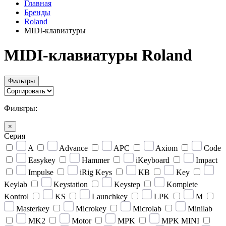
Главная
Бренды
Roland
MIDI-клавиатуры
MIDI-клавиатуры Roland
Фильтры
Фильтры:
×
Серия
A
Advance
APC
Axiom
Code
Easykey
Hammer
iKeyboard
Impact
Impulse
iRig Keys
KB
Key
Keylab
Keystation
Keystep
Komplete
Kontrol
KS
Launchkey
LPK
M
Masterkey
Microkey
Microlab
Minilab
MK2
Motor
MPK
MPK MINI