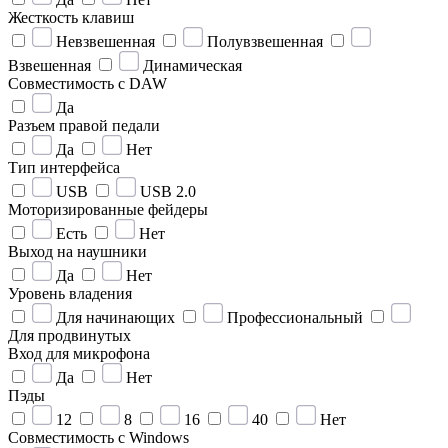
Жесткость клавиш
Невзвешенная
Полувзвешенная
Взвешенная
Динамическая
Совместимость с DAW
Да
Разъем правой педали
Да
Нет
Тип интерфейса
USB
USB 2.0
Моторизированные фейдеры
Есть
Нет
Выход на наушники
Да
Нет
Уровень владения
Для начинающих
Профессиональный
Для продвинутых
Вход для микрофона
Да
Нет
Пэды
12
8
16
40
Нет
Совместимость с Windows