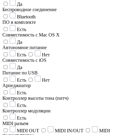
Да
Беспроводное соединение
Bluetooth
ПО в комплекте
Есть
Совместимость с Mac OS X
Да
Автономное питание
Есть
Нет
Совместимость с iOS
Да
Питание по USB
Есть
Нет
Арпеджиатор
Есть
Контроллер высоты тона (питч)
Есть
Контроллер модуляции
Есть
MIDI разъем
MIDI OUT
MIDI IN/OUT
MIDI