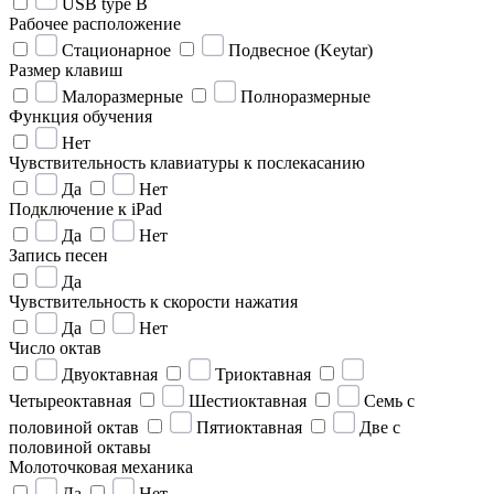
USB type B
Рабочее расположение
Стационарное
Подвесное (Keytar)
Размер клавиш
Малоразмерные
Полноразмерные
Функция обучения
Нет
Чувствительность клавиатуры к послекасанию
Да
Нет
Подключение к iPad
Да
Нет
Запись песен
Да
Чувствительность к скорости нажатия
Да
Нет
Число октав
Двуоктавная
Триоктавная
Четыреоктавная
Шестиоктавная
Семь с
половиной октав
Пятиоктавная
Две с
половиной октавы
Молоточковая механика
Да
Нет