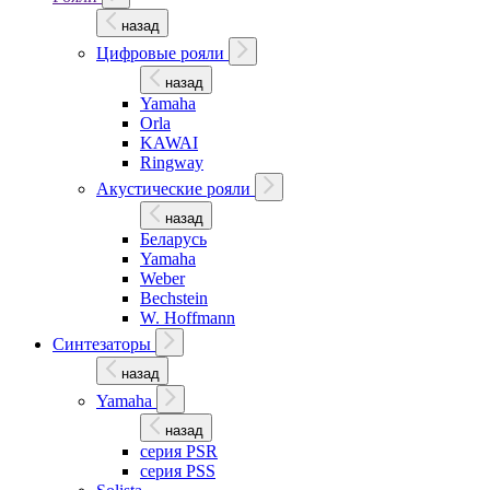
назад
Цифровые рояли
назад
Yamaha
Orla
KAWAI
Ringway
Акустические рояли
назад
Беларусь
Yamaha
Weber
Bechstein
W. Hoffmann
Синтезаторы
назад
Yamaha
назад
серия PSR
серия PSS