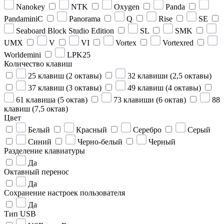
Nanokey
NTK
Oxygen
Panda
PandaminiC
Panorama
Q
Rise
SE
Seaboard Block Studio Edition
SL
SMK
UMX
V
VI
Vortex
Vortexred
Worldemini
LPK25
Количество клавиш
25 клавиш (2 октавы)
32 клавиши (2,5 октавы)
37 клавиш (3 октавы)
49 клавиш (4 октавы)
61 клавиша (5 октав)
73 клавиши (6 октав)
88
клавиш (7,5 октав)
Цвет
Белый
Красный
Серебро
Серый
Синий
Черно-белый
Черный
Разделение клавиатуры
Да
Октавный перенос
Да
Сохранение настроек пользователя
Да
Тип USB