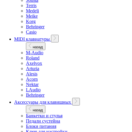
Solista
Terris
Medeli
Meike
Korg
Behringer
Casio
MIDI клавиатуры
назад
M-Audio
Roland
Axelvox
Arturia
Alesis
Acorn
Nektar
LAudio
Behringer
Аксессуары для клавишных
назад
Банкетки и стулья
Педали сустейна
Блоки питания
Ключ для настройки