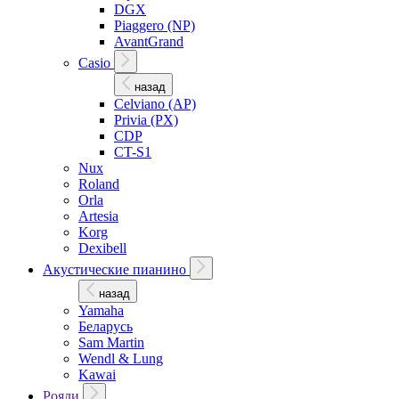
DGX
Piaggero (NP)
AvantGrand
Casio
назад
Celviano (AP)
Privia (PX)
CDP
CT-S1
Nux
Roland
Orla
Artesia
Korg
Dexibell
Акустические пианино
назад
Yamaha
Беларусь
Sam Martin
Wendl & Lung
Kawai
Рояли