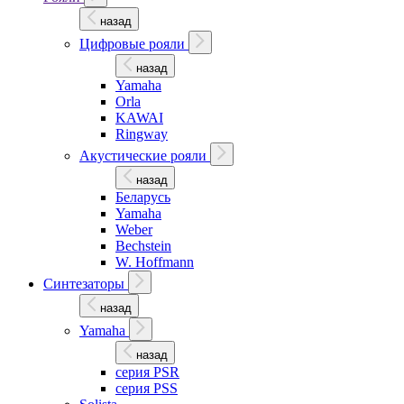
назад
Цифровые рояли
назад
Yamaha
Orla
KAWAI
Ringway
Акустические рояли
назад
Беларусь
Yamaha
Weber
Bechstein
W. Hoffmann
Синтезаторы
назад
Yamaha
назад
серия PSR
серия PSS