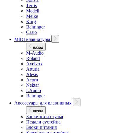
Solista
Terris
Medeli
Meike
Korg
Behringer
Casio
MIDI клавиатуры
назад
M-Audio
Roland
Axelvox
Arturia
Alesis
Acorn
Nektar
LAudio
Behringer
Аксессуары для клавишных
назад
Банкетки и стулья
Педали сустейна
Блоки питания
Ключ для настройки