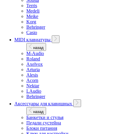
Solista
Terris
Medeli
Meike
Korg
Behringer
Casio
MIDI клавиатуры
назад
M-Audio
Roland
Axelvox
Arturia
Alesis
Acorn
Nektar
LAudio
Behringer
Аксессуары для клавишных
назад
Банкетки и стулья
Педали сустейна
Блоки питания
Ключ для настройки