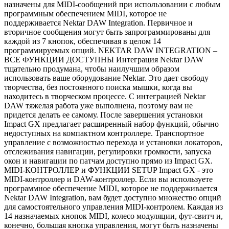
назначены для MIDI-сообщений при использовании с любым
программным обеспечением MIDI, которое не
поддерживается Nektar DAW Integration. Первичное и
вторичное сообщения могут быть запрограммированы для
каждой из 7 кнопок, обеспечивая в целом 14
программируемых опций. NEKTAR DAW INTEGRATION –
ВСЕ ФУНКЦИИ ДОСТУПНЫ Интеграция Nektar DAW
тщательно продумана, чтобы наилучшим образом
использовать ваше оборудование Nektar. Это дает свободу
творчества, без постоянного поиска мышки, когда вы
находитесь в творческом процессе. С интеграцией Nektar
DAW тяжелая работа уже выполнена, поэтому вам не
придется делать ее самому. После завершения установки
Impact GX предлагает расширенный набор функций, обычно
недоступных на компактном контроллере. Транспортное
управление с возможностью перехода и установки локаторов,
отслеживания навигации, регулировки громкости, запуска
окон и навигации по патчам доступно прямо из Impact GX.
MIDI-КОНТРОЛЛЕР и ФУНКЦИИ SETUP Impact GX - это
MIDI-контроллер и DAW-контроллер. Если вы используете
программное обеспечение MIDI, которое не поддерживается
Nektar DAW Integration, вам будет доступно множество опций
для самостоятельного управления MIDI-контролем. Каждая из
14 назначаемых кнопок MIDI, колесо модуляции, фут-свитч и,
конечно, большая кнопка управления, могут быть назначены