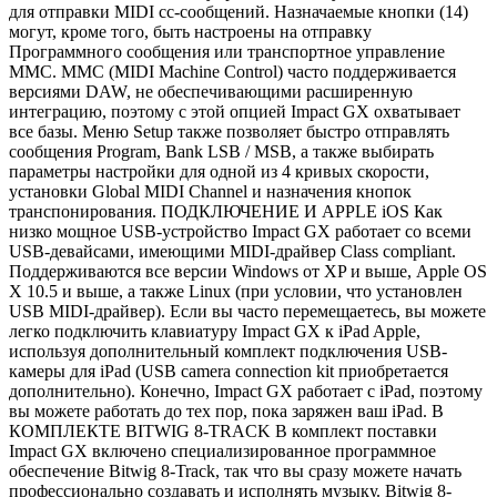
для отправки MIDI cc-сообщений. Назначаемые кнопки (14)
могут, кроме того, быть настроены на отправку
Программного сообщения или транспортное управление
MMC. MMC (MIDI Machine Control) часто поддерживается
версиями DAW, не обеспечивающими расширенную
интеграцию, поэтому с этой опцией Impact GX охватывает
все базы. Меню Setup также позволяет быстро отправлять
сообщения Program, Bank LSB / MSB, а также выбирать
параметры настройки для одной из 4 кривых скорости,
установки Global MIDI Channel и назначения кнопок
транспонирования. ПОДКЛЮЧЕНИЕ И APPLE iOS Как
низко мощное USB-устройство Impact GX работает со всеми
USB-девайсами, имеющими MIDI-драйвер Class compliant.
Поддерживаются все версии Windows от XP и выше, Apple OS
X 10.5 и выше, а также Linux (при условии, что установлен
USB MIDI-драйвер). Если вы часто перемещаетесь, вы можете
легко подключить клавиатуру Impact GX к iPad Apple,
используя дополнительный комплект подключения USB-
камеры для iPad (USB camera connection kit приобретается
дополнительно). Конечно, Impact GX работает с iPad, поэтому
вы можете работать до тех пор, пока заряжен ваш iPad. В
КОМПЛЕКТЕ BITWIG 8-TRACK В комплект поставки
Impact GX включено специализированное программное
обеспечение Bitwig 8-Track, так что вы сразу можете начать
профессионально создавать и исполнять музыку. Bitwig 8-