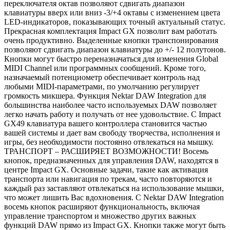
переключателя октав позволяют сдвигать диапазон
клавиатуры вверх или вниз -3/+4 октавы с изменением цвета
LED-индикаторов, показывающих точный актуальный статус.
Прекрасная комплектация Impact GX позволит вам работать
очень продуктивно. Выделенные кнопки транспонирования
позволяют сдвигать диапазон клавиатуры до +/- 12 полутонов.
Кнопки могут быстро переназначаться для изменения Global
MIDI Channel или программных сообщений. Кроме того,
назначаемый потенциометр обеспечивает контроль над
любыми MIDI-параметрами, по умолчанию регулирует
громкость микшера. Функция Nektar DAW Integration для
большинства наиболее часто используемых DAW позволяет
легко начать работу и получать от нее удовольствие. С Impact
GX49 клавиатура вашего контроллера становится частью
вашей системы и дает вам свободу творчества, исполнения и
игры, без необходимости постоянно отвлекаться на мышку.
ТРАНСПОРТ – РАСШИРЯЕТ ВОЗМОЖНОСТИ! Восемь
кнопок, предназначенных для управления DAW, находятся в
центре Impact GX. Основные задачи, такие как активация
транспорта или навигация по трекам, часто повторяются и
каждый раз заставляют отвлекаться на использование мышки,
что может лишить Вас вдохновения. С Nektar DAW Integration
восемь кнопок расширяют функциональность, включая
управление транспортом и множество других важных
функций DAW прямо из Impact GX. Кнопки также могут быть