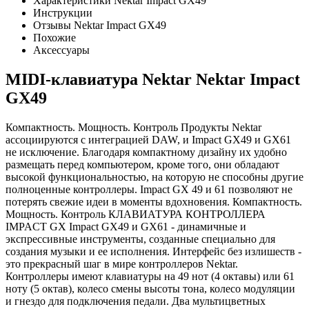
Характеристики Nektar Impact GX49
Инструкции
Отзывы Nektar Impact GX49
Похожие
Аксессуары
MIDI-клавиатура Nektar Nektar Impact
GX49
Компактность. Мощность. Контроль Продукты Nektar
ассоциируются с интеграцией DAW, и Impact GX49 и GX61
не исключение. Благодаря компактному дизайну их удобно
размещать перед компьютером, кроме того, они обладают
высокой функциональностью, на которую не способны другие
полноценные контроллеры. Impact GX 49 и 61 позволяют не
потерять свежие идеи в моменты вдохновения. Компактность.
Мощность. Контроль КЛАВИАТУРА КОНТРОЛЛЕРА
IMPACT GX Impact GX49 и GX61 - динамичные и
экспрессивные инструменты, созданные специально для
создания музыки и ее исполнения. Интерфейс без излишеств -
это прекрасный шаг в мире контроллеров Nektar.
Контроллеры имеют клавиатуры на 49 нот (4 октавы) или 61
ноту (5 октав), колесо смены высоты тона, колесо модуляции
и гнездо для подключения педали. Два мультицветных