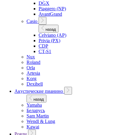
DGX
Piaggero (NP)
AvantGrand
Casio
назад
Celviano (AP)
Privia (PX)
CDP
CT-S1
Nux
Roland
Orla
Artesia
Korg
Dexibell
Акустические пианино
назад
Yamaha
Беларусь
Sam Martin
Wendl & Lung
Kawai
Рояли