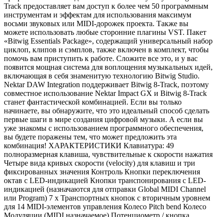
Track предоставляет вам доступ к более чем 50 программным
инструментам и эффектам для использования максимум
восьми звуковых или MIDI-дорожек проекта. Также вы
можете использовать любые сторонние плагины VST. Пакет
«Bitwig Essentials Package», содержащий универсальный набор
циклоп, клипов и сэмплов, также включен в комплект, чтобы
помочь вам приступить к работе. Сложите все это, и у вас
появится мощная система для воплощения музыкальных идей,
включающая в себя знаменитую технологию Bitwig Studio.
Nektar DAW Integration поддерживает Bitwig 8-Track, поэтому
совместное использование Nektar Impact GX и Bitwig 8-Track
станет фантастической комбинацией. Если вы только
начинаете, вы обнаружите, что это идеальный способ сделать
первые шаги в мире создания цифровой музыки. А если вы
уже знакомы с использованием программного обеспечения,
вы будете поражены тем, что может предложить эта
комбинация! ХАРАКТЕРИСТИКИ Клавиатура: 49
полноразмерная клавиша, чувствительные к скорости нажатия
Четыре вида кривых скорости (velocity) для клавиш и три
фиксированных значения Контроль Кнопки переключения
октав с LED-индикацией Кнопки транспонирования с LED-
индикацией (назначаются для отправки Global MIDI Channel
или Program) 7 x Транспортных кнопок с вторичным уровнем
для 14 MIDI-элементов управления Колесо Pitch bend Колесо
Модуляции (MIDI назначаемое) Потенциометр / кнопка