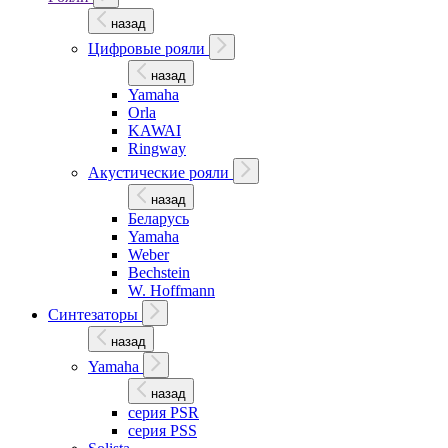
назад
Цифровые рояли
назад
Yamaha
Orla
KAWAI
Ringway
Акустические рояли
назад
Беларусь
Yamaha
Weber
Bechstein
W. Hoffmann
Синтезаторы
назад
Yamaha
назад
серия PSR
серия PSS