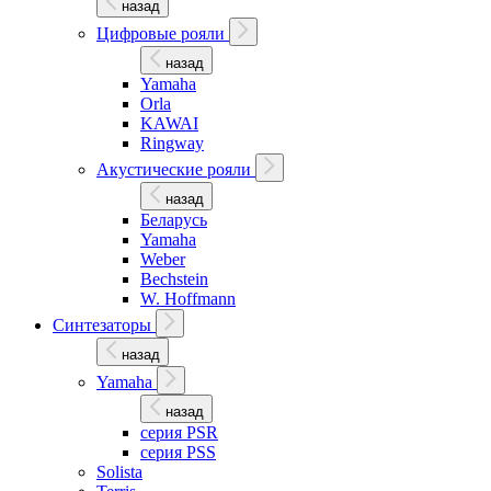
назад
Цифровые рояли
назад
Yamaha
Orla
KAWAI
Ringway
Акустические рояли
назад
Беларусь
Yamaha
Weber
Bechstein
W. Hoffmann
Синтезаторы
назад
Yamaha
назад
серия PSR
серия PSS
Solista