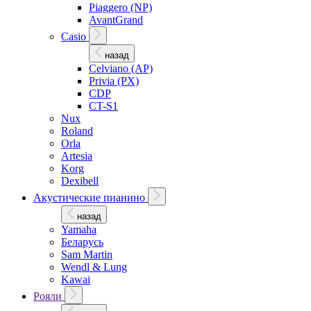
Piaggero (NP)
AvantGrand
Casio
назад
Celviano (AP)
Privia (PX)
CDP
CT-S1
Nux
Roland
Orla
Artesia
Korg
Dexibell
Акустические пианино
назад
Yamaha
Беларусь
Sam Martin
Wendl & Lung
Kawai
Рояли