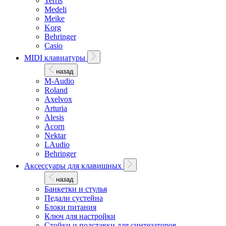
Terris
Medeli
Meike
Korg
Behringer
Casio
MIDI клавиатуры
назад
M-Audio
Roland
Axelvox
Arturia
Alesis
Acorn
Nektar
LAudio
Behringer
Аксессуары для клавишных
назад
Банкетки и стулья
Педали сустейна
Блоки питания
Ключ для настройки
Стойки и подставки для синтезаторов