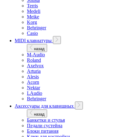
Solista
Terris
Medeli
Meike
Korg
Behringer
Casio
MIDI клавиатуры
назад
M-Audio
Roland
Axelvox
Arturia
Alesis
Acorn
Nektar
LAudio
Behringer
Аксессуары для клавишных
назад
Банкетки и стулья
Педали сустейна
Блоки питания
Ключ для настройки