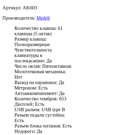
Артикул: AK603
Производитель:
Medeli
Количество клавиш: 61
клавиша (5 октав)
Размер клавиш:
Полноразмерные
Чувствительность
клавиатуры к
послекасанию: Да
Число октав: Пятиоктавная
Молоточковая механика:
Нет
Выход на наушники: Да
Метроном: Есть
Автоаккомпанемент: Да
Количество тембров: 653
Дисплей: Есть
USB разъем: USB type B
Разъем педали сустейна:
Есть
Разъем блока питания: Есть
Недорого: Да