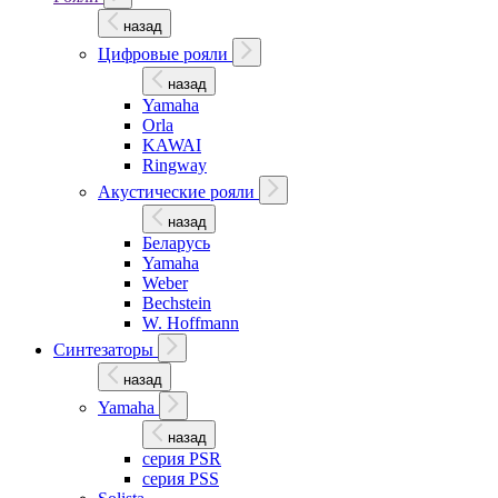
назад
Цифровые рояли
назад
Yamaha
Orla
KAWAI
Ringway
Акустические рояли
назад
Беларусь
Yamaha
Weber
Bechstein
W. Hoffmann
Синтезаторы
назад
Yamaha
назад
серия PSR
серия PSS