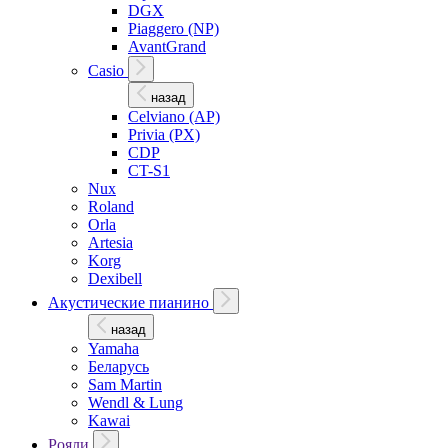
DGX
Piaggero (NP)
AvantGrand
Casio
назад
Celviano (AP)
Privia (PX)
CDP
CT-S1
Nux
Roland
Orla
Artesia
Korg
Dexibell
Акустические пианино
назад
Yamaha
Беларусь
Sam Martin
Wendl & Lung
Kawai
Рояли