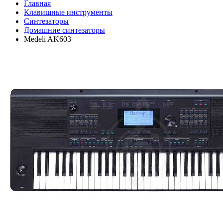
Главная
Клавишные инструменты
Синтезаторы
Домашние синтезаторы
Medeli AK603