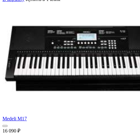
Medeli M17
16 090
₽