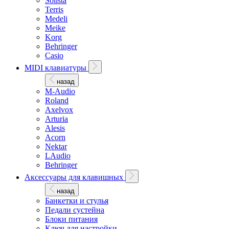
Solista
Terris
Medeli
Meike
Korg
Behringer
Casio
MIDI клавиатуры
назад
M-Audio
Roland
Axelvox
Arturia
Alesis
Acorn
Nektar
LAudio
Behringer
Аксессуары для клавишных
назад
Банкетки и стулья
Педали сустейна
Блоки питания
Ключ для настройки