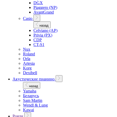
DGX
Piaggero (NP)
AvantGrand
Casio
назад
Celviano (AP)
Privia (PX)
CDP
CT-S1
Nux
Roland
Orla
Artesia
Korg
Dexibell
Акустические пианино
назад
Yamaha
Беларусь
Sam Martin
Wendl & Lung
Kawai
Рояли