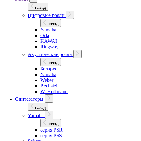
назад
Цифровые рояли
назад
Yamaha
Orla
KAWAI
Ringway
Акустические рояли
назад
Беларусь
Yamaha
Weber
Bechstein
W. Hoffmann
Синтезаторы
назад
Yamaha
назад
серия PSR
серия PSS