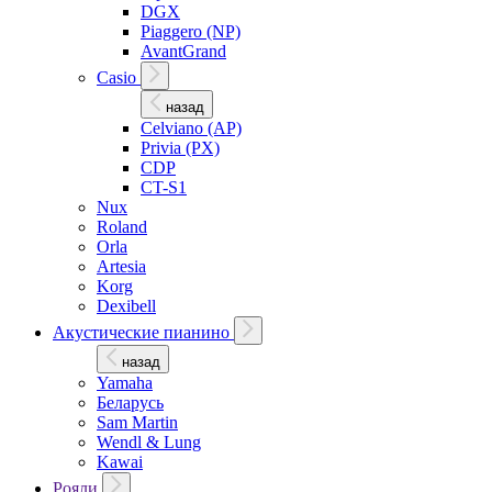
DGX
Piaggero (NP)
AvantGrand
Casio
назад
Celviano (AP)
Privia (PX)
CDP
CT-S1
Nux
Roland
Orla
Artesia
Korg
Dexibell
Акустические пианино
назад
Yamaha
Беларусь
Sam Martin
Wendl & Lung
Kawai
Рояли