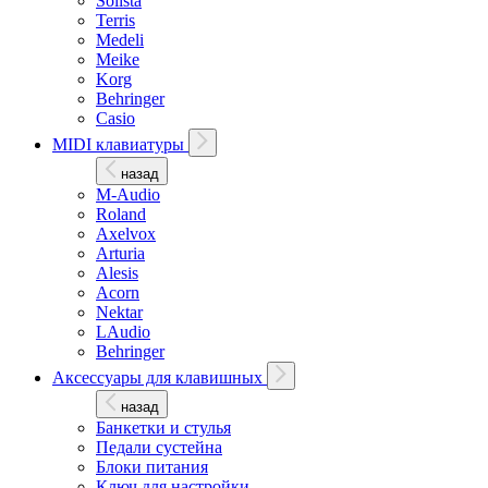
Solista
Terris
Medeli
Meike
Korg
Behringer
Casio
MIDI клавиатуры
назад
M-Audio
Roland
Axelvox
Arturia
Alesis
Acorn
Nektar
LAudio
Behringer
Аксессуары для клавишных
назад
Банкетки и стулья
Педали сустейна
Блоки питания
Ключ для настройки