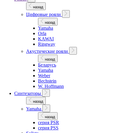
назад
Цифровые рояли
назад
Yamaha
Orla
KAWAI
Ringway
Акустические рояли
назад
Беларусь
Yamaha
Weber
Bechstein
W. Hoffmann
Синтезаторы
назад
Yamaha
назад
серия PSR
серия PSS