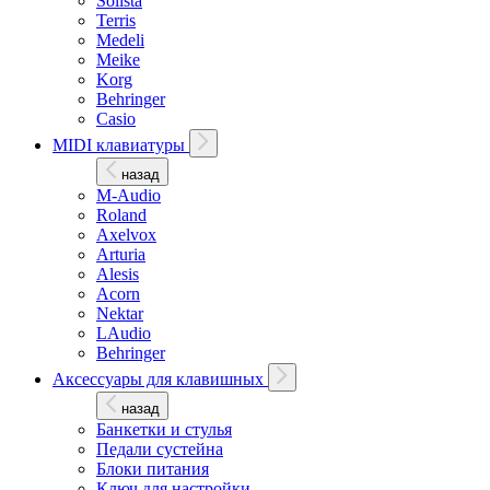
Solista
Terris
Medeli
Meike
Korg
Behringer
Casio
MIDI клавиатуры
назад
M-Audio
Roland
Axelvox
Arturia
Alesis
Acorn
Nektar
LAudio
Behringer
Аксессуары для клавишных
назад
Банкетки и стулья
Педали сустейна
Блоки питания
Ключ для настройки