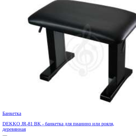
Банкетка
DEKKO JR-81 BK - банкетка для пианино или рояля,
деревянная