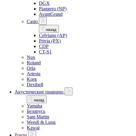
DGX
Piaggero (NP)
AvantGrand
Casio
назад
Celviano (AP)
Privia (PX)
CDP
CT-S1
Nux
Roland
Orla
Artesia
Korg
Dexibell
Акустические пианино
назад
Yamaha
Беларусь
Sam Martin
Wendl & Lung
Kawai
Рояли