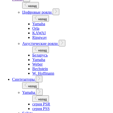
назад
Цифровые рояли
назад
Yamaha
Orla
KAWAI
Ringway
Акустические рояли
назад
Беларусь
Yamaha
Weber
Bechstein
W. Hoffmann
Синтезаторы
назад
Yamaha
назад
серия PSR
серия PSS