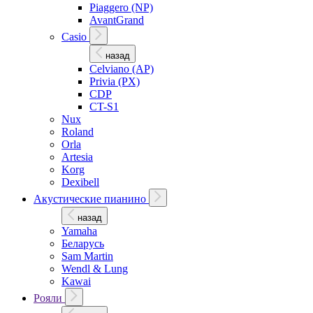
Piaggero (NP)
AvantGrand
Casio
назад
Celviano (AP)
Privia (PX)
CDP
CT-S1
Nux
Roland
Orla
Artesia
Korg
Dexibell
Акустические пианино
назад
Yamaha
Беларусь
Sam Martin
Wendl & Lung
Kawai
Рояли