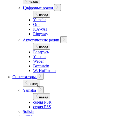
назад
Цифровые рояли
назад
Yamaha
Orla
KAWAI
Ringway
Акустические рояли
назад
Беларусь
Yamaha
Weber
Bechstein
W. Hoffmann
Синтезаторы
назад
Yamaha
назад
серия PSR
серия PSS
Solista