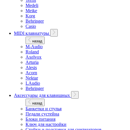
Terris
Medeli
Meike
Korg
Behringer
Casio
MIDI клавиатуры
назад
M-Audio
Roland
Axelvox
Arturia
Alesis
Acorn
Nektar
LAudio
Behringer
Аксессуары для клавишных
назад
Банкетки и стулья
Педали сустейна
Блоки питания
Ключ для настройки
Стойки и подставки для синтезаторов