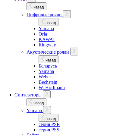
назад
Цифровые рояли
назад
Yamaha
Orla
KAWAI
Ringway
Акустические рояли
назад
Беларусь
Yamaha
Weber
Bechstein
W. Hoffmann
Синтезаторы
назад
Yamaha
назад
серия PSR
серия PSS