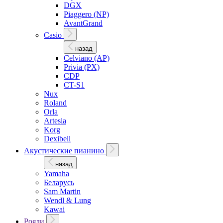
DGX
Piaggero (NP)
AvantGrand
Casio
назад
Celviano (AP)
Privia (PX)
CDP
CT-S1
Nux
Roland
Orla
Artesia
Korg
Dexibell
Акустические пианино
назад
Yamaha
Беларусь
Sam Martin
Wendl & Lung
Kawai
Рояли