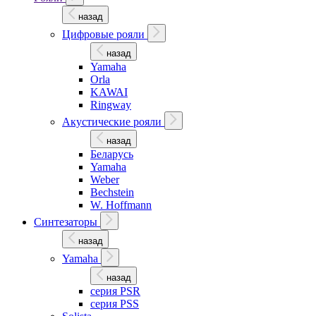
назад
Цифровые рояли
назад
Yamaha
Orla
KAWAI
Ringway
Акустические рояли
назад
Беларусь
Yamaha
Weber
Bechstein
W. Hoffmann
Синтезаторы
назад
Yamaha
назад
серия PSR
серия PSS