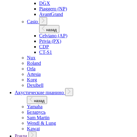
DGX
Piaggero (NP)
AvantGrand
Casio
назад
Celviano (AP)
Privia (PX)
CDP
CT-S1
Nux
Roland
Orla
Artesia
Korg
Dexibell
Акустические пианино
назад
Yamaha
Беларусь
Sam Martin
Wendl & Lung
Kawai
Рояли