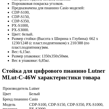
Порошковая покраска уголков.
Предназначена для пианино Casio моделей:
CDP-S100,
CDP-S150,
CDP-S350,
PX-S1000,
PX-S3000.
Цвет: белый.
Размер стойки (Высота х Ширина х Глубина): 662 х
1230/1248 (с пласт.подпятником) х 210/388 (по
пласт.подпятнику)мм.
Вес: 6,15кг.
Размер упаковки: 1350х350х50мм.
Вес в упаковке: 6,85кг.
Стойка для цифрового пианино Lutner
MLut-C-46W характеристики товара
Производитель
Lutner
Цвет
Белый
Бренд пианино
Casio
Модель
CDP-S100, CDP-S150, CDP-S350, PX-S1000,
пианино
PX-S3000