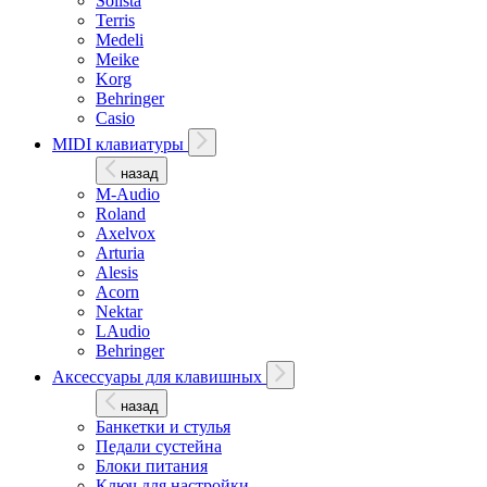
Solista
Terris
Medeli
Meike
Korg
Behringer
Casio
MIDI клавиатуры
назад
M-Audio
Roland
Axelvox
Arturia
Alesis
Acorn
Nektar
LAudio
Behringer
Аксессуары для клавишных
назад
Банкетки и стулья
Педали сустейна
Блоки питания
Ключ для настройки