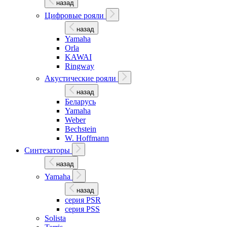
назад
Цифровые рояли
назад
Yamaha
Orla
KAWAI
Ringway
Акустические рояли
назад
Беларусь
Yamaha
Weber
Bechstein
W. Hoffmann
Синтезаторы
назад
Yamaha
назад
серия PSR
серия PSS
Solista