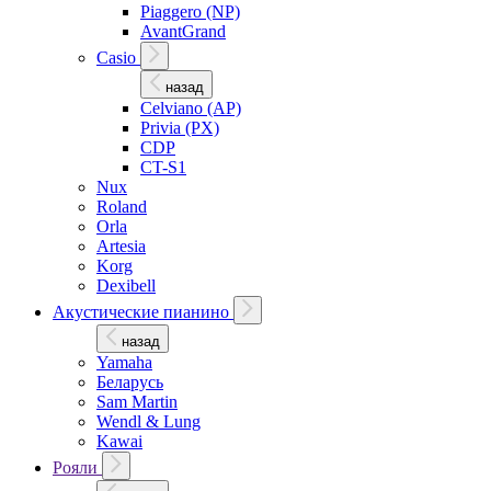
Piaggero (NP)
AvantGrand
Casio
назад
Celviano (AP)
Privia (PX)
CDP
CT-S1
Nux
Roland
Orla
Artesia
Korg
Dexibell
Акустические пианино
назад
Yamaha
Беларусь
Sam Martin
Wendl & Lung
Kawai
Рояли