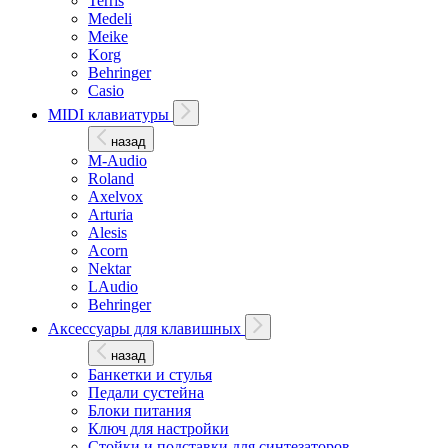
Terris
Medeli
Meike
Korg
Behringer
Casio
MIDI клавиатуры
назад
M-Audio
Roland
Axelvox
Arturia
Alesis
Acorn
Nektar
LAudio
Behringer
Аксессуары для клавишных
назад
Банкетки и стулья
Педали сустейна
Блоки питания
Ключ для настройки
Стойки и подставки для синтезаторов