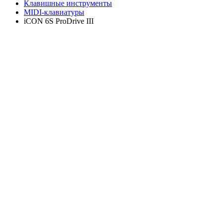
Клавишные инструменты
MIDI-клавиатуры
iCON 6S ProDrive III