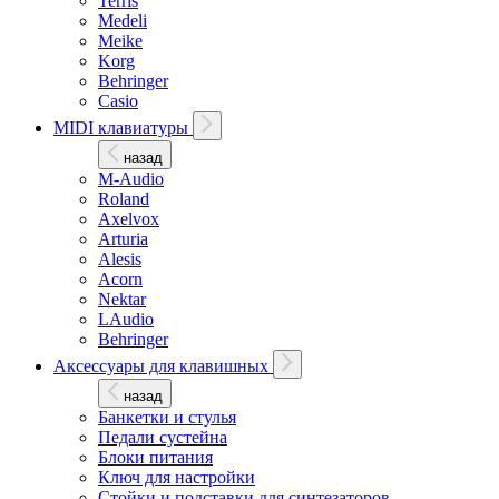
Terris
Medeli
Meike
Korg
Behringer
Casio
MIDI клавиатуры
назад
M-Audio
Roland
Axelvox
Arturia
Alesis
Acorn
Nektar
LAudio
Behringer
Аксессуары для клавишных
назад
Банкетки и стулья
Педали сустейна
Блоки питания
Ключ для настройки
Стойки и подставки для синтезаторов