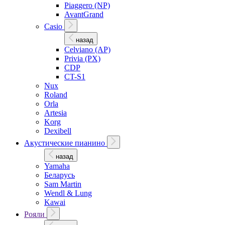
Piaggero (NP)
AvantGrand
Casio
назад
Celviano (AP)
Privia (PX)
CDP
CT-S1
Nux
Roland
Orla
Artesia
Korg
Dexibell
Акустические пианино
назад
Yamaha
Беларусь
Sam Martin
Wendl & Lung
Kawai
Рояли