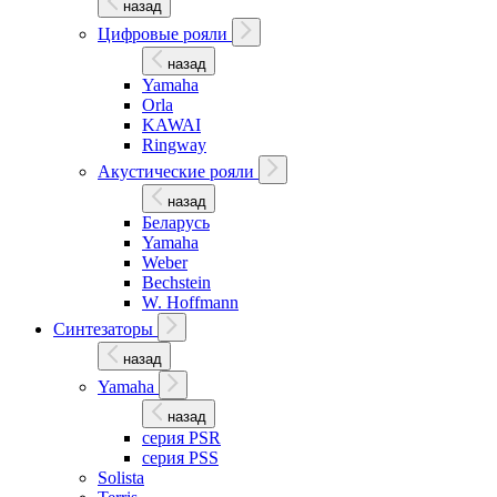
назад
Цифровые рояли
назад
Yamaha
Orla
KAWAI
Ringway
Акустические рояли
назад
Беларусь
Yamaha
Weber
Bechstein
W. Hoffmann
Синтезаторы
назад
Yamaha
назад
серия PSR
серия PSS
Solista