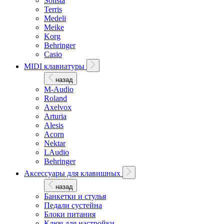
Solista
Terris
Medeli
Meike
Korg
Behringer
Casio
MIDI клавиатуры
назад
M-Audio
Roland
Axelvox
Arturia
Alesis
Acorn
Nektar
LAudio
Behringer
Аксессуары для клавишных
назад
Банкетки и стулья
Педали сустейна
Блоки питания
Ключ для настройки