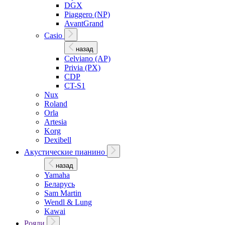
DGX
Piaggero (NP)
AvantGrand
Casio
назад
Celviano (AP)
Privia (PX)
CDP
CT-S1
Nux
Roland
Orla
Artesia
Korg
Dexibell
Акустические пианино
назад
Yamaha
Беларусь
Sam Martin
Wendl & Lung
Kawai
Рояли