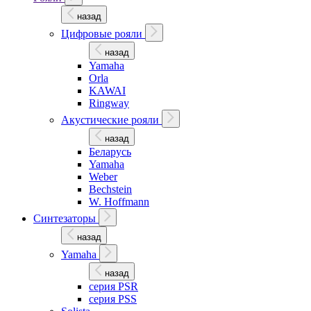
назад
Цифровые рояли
назад
Yamaha
Orla
KAWAI
Ringway
Акустические рояли
назад
Беларусь
Yamaha
Weber
Bechstein
W. Hoffmann
Синтезаторы
назад
Yamaha
назад
серия PSR
серия PSS