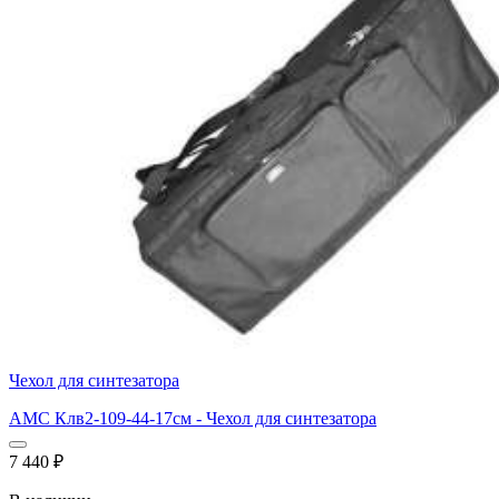
Чехол для синтезатора
АМС Клв2-109-44-17см - Чехол для синтезатора
7 440
₽