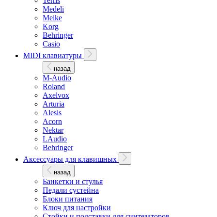
Terris
Medeli
Meike
Korg
Behringer
Casio
MIDI клавиатуры
назад
M-Audio
Roland
Axelvox
Arturia
Alesis
Acorn
Nektar
LAudio
Behringer
Аксессуары для клавишных
назад
Банкетки и стулья
Педали сустейна
Блоки питания
Ключ для настройки
Стойки и подставки для синтезаторов