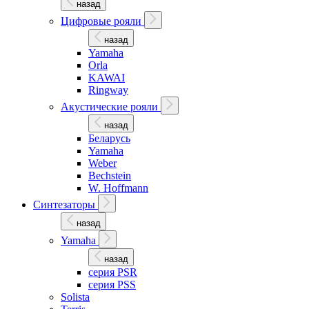
назад
Цифровые рояли
назад
Yamaha
Orla
KAWAI
Ringway
Акустические рояли
назад
Беларусь
Yamaha
Weber
Bechstein
W. Hoffmann
Синтезаторы
назад
Yamaha
назад
серия PSR
серия PSS
Solista