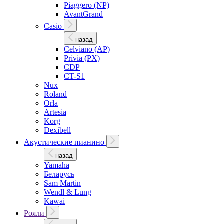
Piaggero (NP)
AvantGrand
Casio
назад
Celviano (AP)
Privia (PX)
CDP
CT-S1
Nux
Roland
Orla
Artesia
Korg
Dexibell
Акустические пианино
назад
Yamaha
Беларусь
Sam Martin
Wendl & Lung
Kawai
Рояли