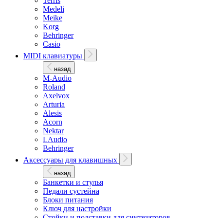
Terris
Medeli
Meike
Korg
Behringer
Casio
MIDI клавиатуры
назад
M-Audio
Roland
Axelvox
Arturia
Alesis
Acorn
Nektar
LAudio
Behringer
Аксессуары для клавишных
назад
Банкетки и стулья
Педали сустейна
Блоки питания
Ключ для настройки
Стойки и подставки для синтезаторов