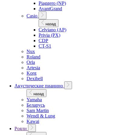
Piaggero (NP)
AvantGrand
Casio
назад
Celviano (AP)
Privia (PX)
CDP
CT-S1
Nux
Roland
Orla
Artesia
Korg
Dexibell
Акустические пианино
назад
Yamaha
Беларусь
Sam Martin
Wendl & Lung
Kawai
Рояли