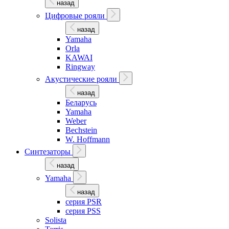
назад
Цифровые рояли
назад
Yamaha
Orla
KAWAI
Ringway
Акустические рояли
назад
Беларусь
Yamaha
Weber
Bechstein
W. Hoffmann
Синтезаторы
назад
Yamaha
назад
серия PSR
серия PSS
Solista