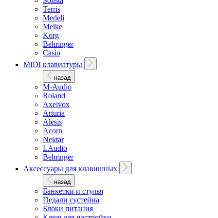
Solista
Terris
Medeli
Meike
Korg
Behringer
Casio
MIDI клавиатуры
назад
M-Audio
Roland
Axelvox
Arturia
Alesis
Acorn
Nektar
LAudio
Behringer
Аксессуары для клавишных
назад
Банкетки и стулья
Педали сустейна
Блоки питания
Ключ для настройки