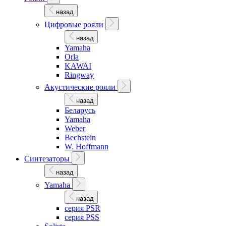
назад
Цифровые рояли
назад
Yamaha
Orla
KAWAI
Ringway
Акустические рояли
назад
Беларусь
Yamaha
Weber
Bechstein
W. Hoffmann
Синтезаторы
назад
Yamaha
назад
серия PSR
серия PSS