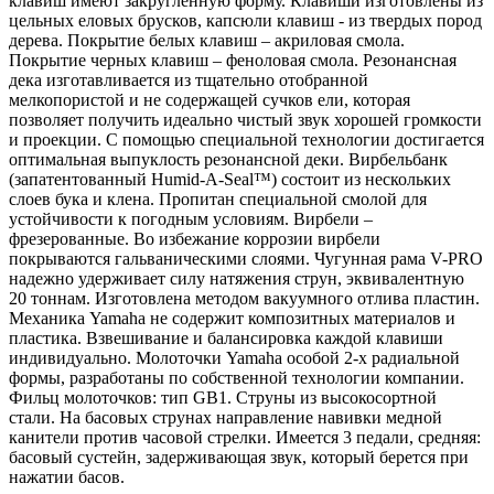
клавиш имеют закругленную форму. Клавиши изготовлены из
цельных еловых брусков, капсюли клавиш - из твердых пород
дерева. Покрытие белых клавиш – акриловая смола.
Покрытие черных клавиш – феноловая смола. Резонансная
дека изготавливается из тщательно отобранной
мелкопористой и не содержащей сучков ели, которая
позволяет получить идеально чистый звук хорошей громкости
и проекции. С помощью специальной технологии достигается
оптимальная выпуклость резонансной деки. Вирбельбанк
(запатентованный Humid-A-Seal™) состоит из нескольких
слоев бука и клена. Пропитан специальной смолой для
устойчивости к погодным условиям. Вирбели –
фрезерованные. Во избежание коррозии вирбели
покрываются гальваническими слоями. Чугунная рама V-PRO
надежно удерживает силу натяжения струн, эквивалентную
20 тоннам. Изготовлена методом вакуумного отлива пластин.
Механика Yamaha не содержит композитных материалов и
пластика. Взвешивание и балансировка каждой клавиши
индивидуально. Молоточки Yamaha особой 2-х радиальной
формы, разработаны по собственной технологии компании.
Фильц молоточков: тип GB1. Струны из высокосортной
стали. На басовых струнах направление навивки медной
канители против часовой стрелки. Имеется 3 педали, средняя:
басовый сустейн, задерживающая звук, который берется при
нажатии басов.