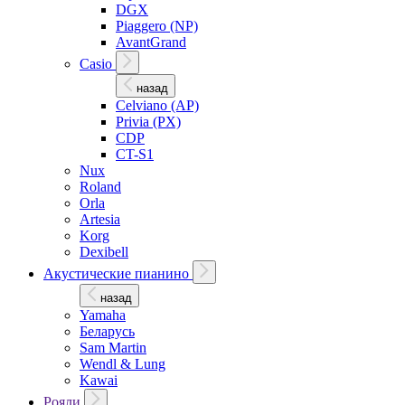
DGX
Piaggero (NP)
AvantGrand
Casio
назад
Celviano (AP)
Privia (PX)
CDP
CT-S1
Nux
Roland
Orla
Artesia
Korg
Dexibell
Акустические пианино
назад
Yamaha
Беларусь
Sam Martin
Wendl & Lung
Kawai
Рояли