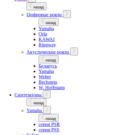
назад
Цифровые рояли
назад
Yamaha
Orla
KAWAI
Ringway
Акустические рояли
назад
Беларусь
Yamaha
Weber
Bechstein
W. Hoffmann
Синтезаторы
назад
Yamaha
назад
серия PSR
серия PSS