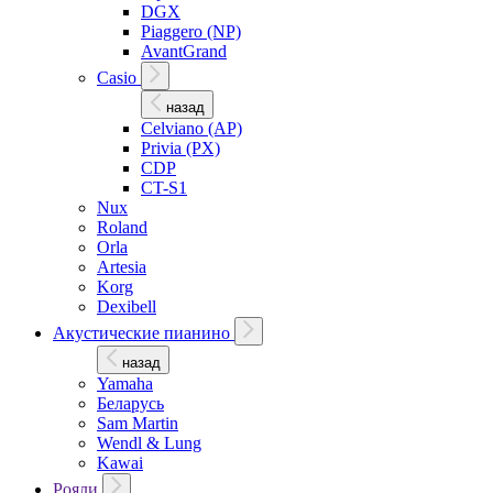
DGX
Piaggero (NP)
AvantGrand
Casio
назад
Celviano (AP)
Privia (PX)
CDP
CT-S1
Nux
Roland
Orla
Artesia
Korg
Dexibell
Акустические пианино
назад
Yamaha
Беларусь
Sam Martin
Wendl & Lung
Kawai
Рояли