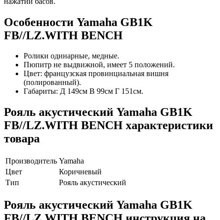
нажатии басов.
Особенности Yamaha GB1K
FB//LZ.WITH BENCH
Ролики одинарные, медные.
Пюпитр не выдвижной, имеет 5 положений.
Цвет: французская провинциальная вишня
(полированный).
Габариты: Д 149см В 99см Г 151см.
Рояль акустический Yamaha GB1K
FB//LZ.WITH BENCH характеристики
товара
Производитель
Yamaha
Цвет
Коричневый
Тип
Рояль акустический
Рояль акустический Yamaha GB1K
FB//LZ.WITH BENCH инструкция на