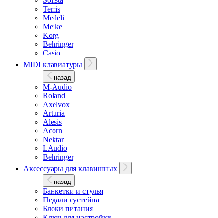
Solista
Terris
Medeli
Meike
Korg
Behringer
Casio
MIDI клавиатуры
назад
M-Audio
Roland
Axelvox
Arturia
Alesis
Acorn
Nektar
LAudio
Behringer
Аксессуары для клавишных
назад
Банкетки и стулья
Педали сустейна
Блоки питания
Ключ для настройки