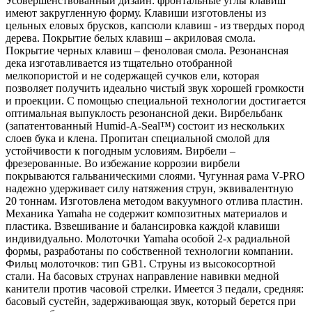
Усовершенствованный дизайн: фронтальные углы клавиш
имеют закругленную форму. Клавиши изготовлены из
цельных еловых брусков, капсюли клавиш - из твердых пород
дерева. Покрытие белых клавиш – акриловая смола.
Покрытие черных клавиш – феноловая смола. Резонансная
дека изготавливается из тщательно отобранной
мелкопористой и не содержащей сучков ели, которая
позволяет получить идеально чистый звук хорошей громкости
и проекции. С помощью специальной технологии достигается
оптимальная выпуклость резонансной деки. Вирбельбанк
(запатентованный Humid-A-Seal™) состоит из нескольких
слоев бука и клена. Пропитан специальной смолой для
устойчивости к погодным условиям. Вирбели –
фрезерованные. Во избежание коррозии вирбели
покрываются гальваническими слоями. Чугунная рама V-PRO
надежно удерживает силу натяжения струн, эквивалентную
20 тоннам. Изготовлена методом вакуумного отлива пластин.
Механика Yamaha не содержит композитных материалов и
пластика. Взвешивание и балансировка каждой клавиши
индивидуально. Молоточки Yamaha особой 2-х радиальной
формы, разработаны по собственной технологии компании.
Фильц молоточков: тип GB1. Струны из высокосортной
стали. На басовых струнах направление навивки медной
канители против часовой стрелки. Имеется 3 педали, средняя:
басовый сустейн, задерживающая звук, который берется при