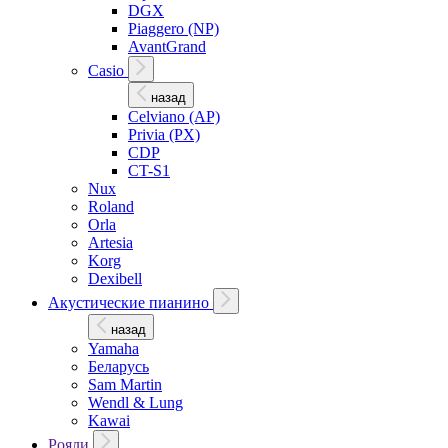
DGX
Piaggero (NP)
AvantGrand
Casio
назад
Celviano (AP)
Privia (PX)
CDP
CT-S1
Nux
Roland
Orla
Artesia
Korg
Dexibell
Акустические пианино
назад
Yamaha
Беларусь
Sam Martin
Wendl & Lung
Kawai
Рояли