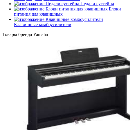
Педали сустейна
Блоки
питания для клавишных
Клавишные комбоусилители
Товары бренда Yamaha