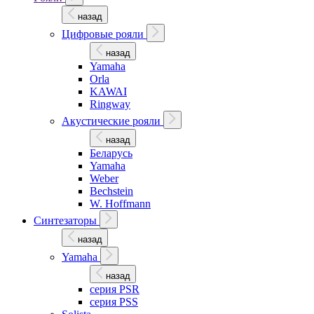
назад
Цифровые рояли
назад
Yamaha
Orla
KAWAI
Ringway
Акустические рояли
назад
Беларусь
Yamaha
Weber
Bechstein
W. Hoffmann
Синтезаторы
назад
Yamaha
назад
серия PSR
серия PSS