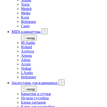
Solista
Terris
Medeli
Meike
Korg
Behringer
Casio
MIDI клавиатуры
назад
M-Audio
Roland
Axelvox
Arturia
Alesis
Acorn
Nektar
LAudio
Behringer
Аксессуары для клавишных
назад
Банкетки и стулья
Педали сустейна
Блоки питания
Ключ для настройки