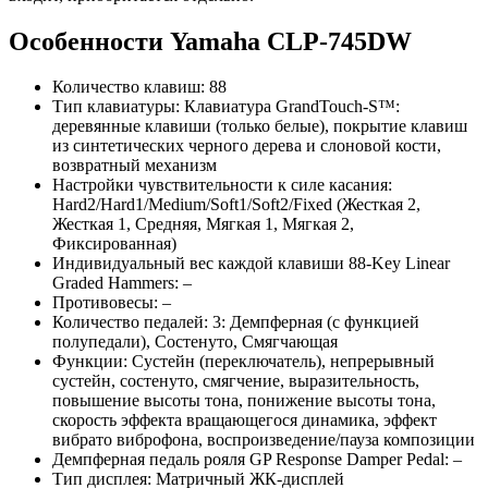
Особенности Yamaha CLP-745DW
Количество клавиш: 88
Тип клавиатуры: Клавиатура GrandTouch-S™:
деревянные клавиши (только белые), покрытие клавиш
из синтетических черного дерева и слоновой кости,
возвратный механизм
Настройки чувствительности к силе касания:
Hard2/Hard1/Medium/Soft1/Soft2/Fixed (Жесткая 2,
Жесткая 1, Средняя, Мягкая 1, Мягкая 2,
Фиксированная)
Индивидуальный вес каждой клавиши 88-Key Linear
Graded Hammers: –
Противовесы: –
Количество педалей: 3: Демпферная (с функцией
полупедали), Состенуто, Смягчающая
Функции: Сустейн (переключатель), непрерывный
сустейн, состенуто, смягчение, выразительность,
повышение высоты тона, понижение высоты тона,
скорость эффекта вращающегося динамика, эффект
вибрато виброфона, воспроизведение/пауза композиции
Демпферная педаль рояля GP Response Damper Pedal: –
Тип дисплея: Матричный ЖК-дисплей