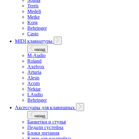
Solista
Terris
Medeli
Meike
Korg
Behringer
Casio
MIDI клавиатуры
назад
M-Audio
Roland
Axelvox
Arturia
Alesis
Acorn
Nektar
LAudio
Behringer
Аксессуары для клавишных
назад
Банкетки и стулья
Педали сустейна
Блоки питания
Ключ для настройки