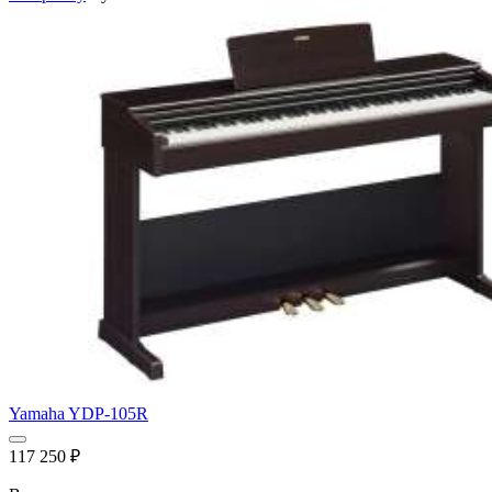
Yamaha YDP-105R
117 250
₽