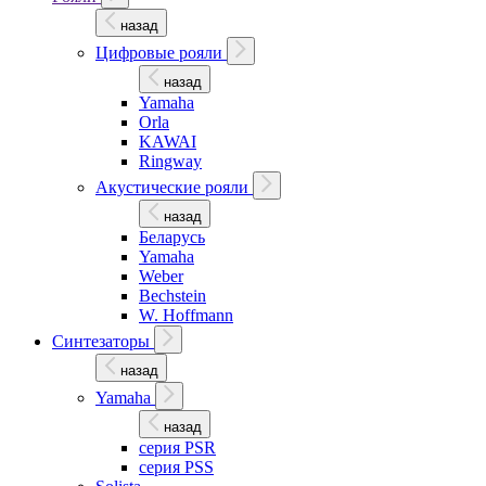
назад
Цифровые рояли
назад
Yamaha
Orla
KAWAI
Ringway
Акустические рояли
назад
Беларусь
Yamaha
Weber
Bechstein
W. Hoffmann
Синтезаторы
назад
Yamaha
назад
серия PSR
серия PSS