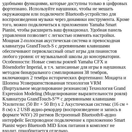
удобными функциями, которые доступны только в цифровых
фортепиано. Используйте наушники, чтобы не мешать
окружающим или подключите Bluetooth-устройство для
воспроизведения музыки через динамики инструмента. Кроме
того, можно подключиться к приложению Yamaha Smart
Pianist, чтобы расширить ваш функционал. Удобная панель
управления позволяет с легкостью изменять настройки.
Мощная 2-полосная акустическая система и превосходная
клавиатура GrandTouch-S с деревянными клавишами
обеспечивают первоклассный опыт игры для пианистов
любого уровня: от музыкальной школы до консерватории.
Особенности: Новые сэмплы роялей Yamaha CFX и
Bösendorfer Imperial, в т.ч. записанные для игры в наушниках
методом бинаурального сэмплирования 38 тембров,
включающих 2 тембра исторических фортепиано: Моцарта и
Шопена Усовершенствованная технология VRM
(Виртуальное моделирование резонансов) Технология Grand
Expression Modeling (Моделирование выразительности рояля)
Клавиатура GrandTouch-S™ с деревянными клавишами
Усилители: (50 Вт + 50 Вт) x 2 Акустическая система: (16 см +
8 см) x 2 USB аудио-рекордер (воспроизведение и запись в
формате WAV) 20 ритмов Встроенный Bluetooth®-аудио
интерфейс Беспроводное подключение к приложению Smart
Pianist через Bluetooth MID Блок питания в комплект не
входит, приобритается отдельно.