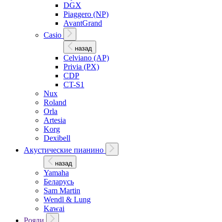
DGX
Piaggero (NP)
AvantGrand
Casio
назад
Celviano (AP)
Privia (PX)
CDP
CT-S1
Nux
Roland
Orla
Artesia
Korg
Dexibell
Акустические пианино
назад
Yamaha
Беларусь
Sam Martin
Wendl & Lung
Kawai
Рояли