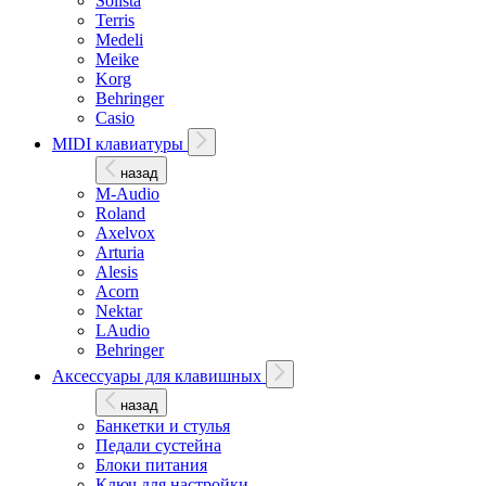
Solista
Terris
Medeli
Meike
Korg
Behringer
Casio
MIDI клавиатуры
назад
M-Audio
Roland
Axelvox
Arturia
Alesis
Acorn
Nektar
LAudio
Behringer
Аксессуары для клавишных
назад
Банкетки и стулья
Педали сустейна
Блоки питания
Ключ для настройки