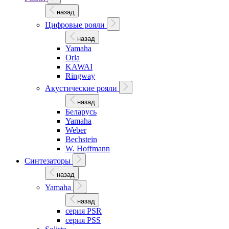
назад
Цифровые рояли
назад
Yamaha
Orla
KAWAI
Ringway
Акустические рояли
назад
Беларусь
Yamaha
Weber
Bechstein
W. Hoffmann
Синтезаторы
назад
Yamaha
назад
серия PSR
серия PSS