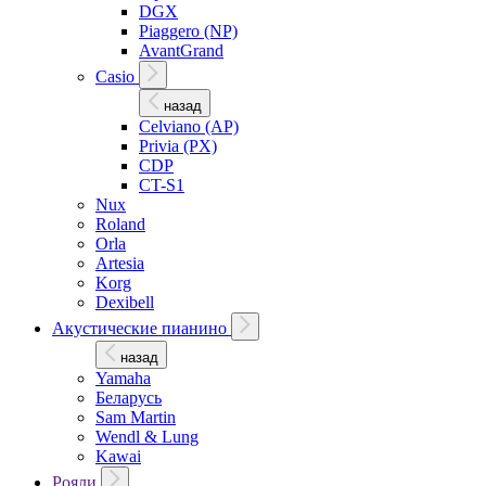
DGX
Piaggero (NP)
AvantGrand
Casio
назад
Celviano (AP)
Privia (PX)
CDP
CT-S1
Nux
Roland
Orla
Artesia
Korg
Dexibell
Акустические пианино
назад
Yamaha
Беларусь
Sam Martin
Wendl & Lung
Kawai
Рояли