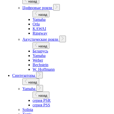
назад
Цифровые рояли
назад
Yamaha
Orla
KAWAI
Ringway
Акустические рояли
назад
Беларусь
Yamaha
Weber
Bechstein
W. Hoffmann
Синтезаторы
назад
Yamaha
назад
серия PSR
серия PSS
Solista