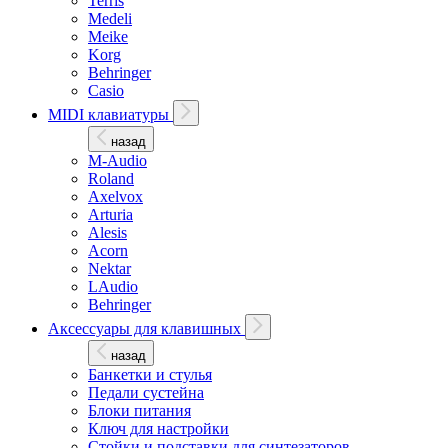
Terris
Medeli
Meike
Korg
Behringer
Casio
MIDI клавиатуры
назад
M-Audio
Roland
Axelvox
Arturia
Alesis
Acorn
Nektar
LAudio
Behringer
Аксессуары для клавишных
назад
Банкетки и стулья
Педали сустейна
Блоки питания
Ключ для настройки
Стойки и подставки для синтезаторов