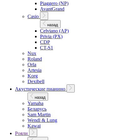
Piaggero (NP)
AvantGrand
Casio
назад
Celviano (AP)
Privia (PX)
CDP
CT-S1
Nux
Roland
Orla
Artesia
Korg
Dexibell
Акустические пианино
назад
Yamaha
Беларусь
Sam Martin
Wendl & Lung
Kawai
Рояли