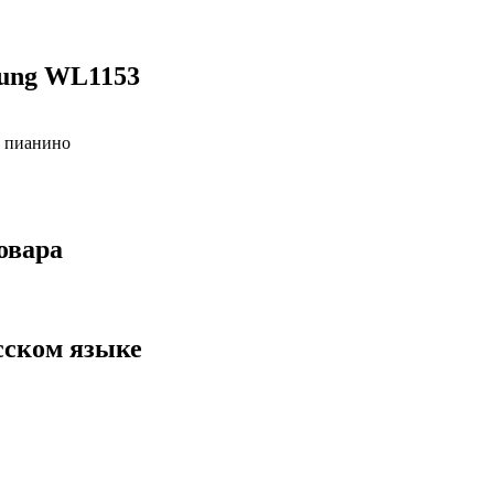
ung WL1153
и пианино
овара
сском языке