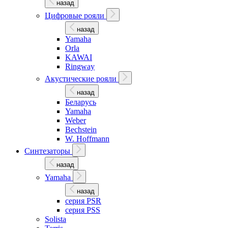
назад
Цифровые рояли
назад
Yamaha
Orla
KAWAI
Ringway
Акустические рояли
назад
Беларусь
Yamaha
Weber
Bechstein
W. Hoffmann
Синтезаторы
назад
Yamaha
назад
серия PSR
серия PSS
Solista