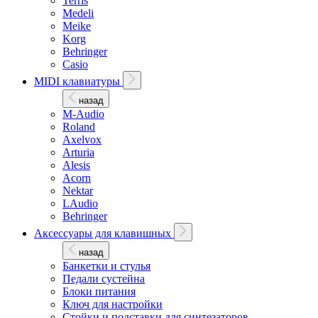
Terris
Medeli
Meike
Korg
Behringer
Casio
MIDI клавиатуры
назад
M-Audio
Roland
Axelvox
Arturia
Alesis
Acorn
Nektar
LAudio
Behringer
Аксессуары для клавишных
назад
Банкетки и стулья
Педали сустейна
Блоки питания
Ключ для настройки
Стойки и подставки для синтезаторов