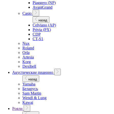
Piaggero (NP)
AvantGrand
Casio
назад
Celviano (AP)
Privia (PX)
CDP
CT-S1
Nux
Roland
Orla
Artesia
Korg
Dexibell
Акустические пианино
назад
Yamaha
Беларусь
Sam Martin
Wendl & Lung
Kawai
Рояли