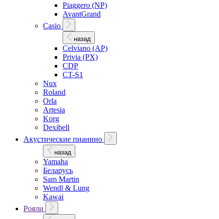
Piaggero (NP)
AvantGrand
Casio
назад
Celviano (AP)
Privia (PX)
CDP
CT-S1
Nux
Roland
Orla
Artesia
Korg
Dexibell
Акустические пианино
назад
Yamaha
Беларусь
Sam Martin
Wendl & Lung
Kawai
Рояли