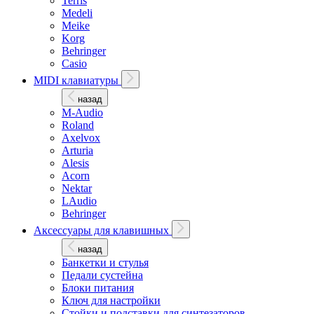
Terris
Medeli
Meike
Korg
Behringer
Casio
MIDI клавиатуры
назад
M-Audio
Roland
Axelvox
Arturia
Alesis
Acorn
Nektar
LAudio
Behringer
Аксессуары для клавишных
назад
Банкетки и стулья
Педали сустейна
Блоки питания
Ключ для настройки
Стойки и подставки для синтезаторов