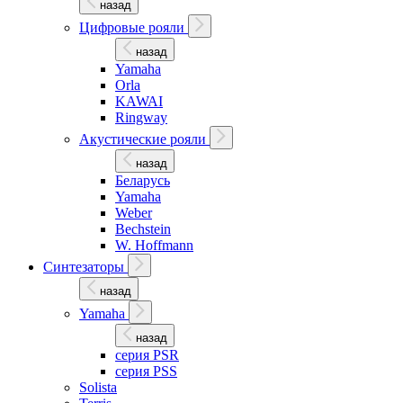
назад
Цифровые рояли
назад
Yamaha
Orla
KAWAI
Ringway
Акустические рояли
назад
Беларусь
Yamaha
Weber
Bechstein
W. Hoffmann
Синтезаторы
назад
Yamaha
назад
серия PSR
серия PSS
Solista