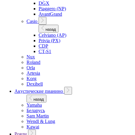
DGX
Piaggero (NP)
AvantGrand
Casio
назад
Celviano (AP)
Privia (PX)
CDP
CT-S1
Nux
Roland
Orla
Artesia
Korg
Dexibell
Акустические пианино
назад
Yamaha
Беларусь
Sam Martin
Wendl & Lung
Kawai
Рояли