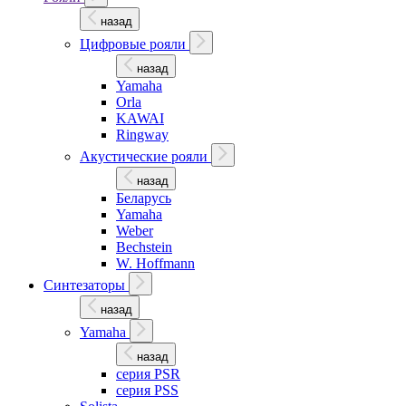
назад
Цифровые рояли
назад
Yamaha
Orla
KAWAI
Ringway
Акустические рояли
назад
Беларусь
Yamaha
Weber
Bechstein
W. Hoffmann
Синтезаторы
назад
Yamaha
назад
серия PSR
серия PSS