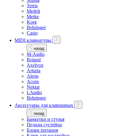
Solista
Terris
Medeli
Meike
Korg
Behringer
Casio
MIDI клавиатуры
назад
M-Audio
Roland
Axelvox
Arturia
Alesis
Acorn
Nektar
LAudio
Behringer
Аксессуары для клавишных
назад
Банкетки и стулья
Педали сустейна
Блоки питания
Ключ для настройки