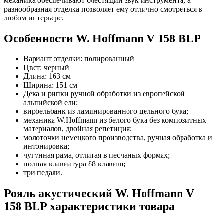
механика обеспечивают блестящий звук инструмента, а
разнообразная отделка позволяет ему отлично смотреться в
любом интерьере.
Особенности W. Hoffmann V 158 BLP
Вариант отделки: полированный
Цвет: черный
Длина: 163 см
Ширина: 151 см
Дека и рипки ручной обработки из европейской
альпийской ели;
вирбельбанк из ламинированного цельного бука;
механика W.Hoffmann из белого бука без композитных
материалов, двойная репетиция;
молоточки немецкого производства, ручная обработка и
интонировка;
чугунная рама, отлитая в песчаных формах;
полная клавиатура 88 клавиш;
три педали.
Рояль акустический W. Hoffmann V
158 BLP характеристики товара