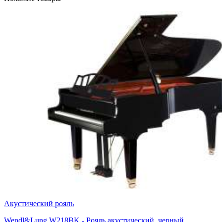
Акустический рояль
Wendl&Lung W218BK - Рояль акустический, черный