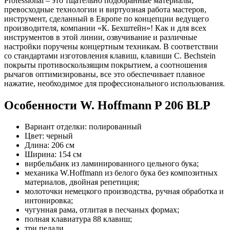
Professional – это тщательно подобранные материалы,
превосходные технологии и виртуозная работа мастеров,
инструмент, сделанный в Европе по концепции ведущего
производителя, компании «К. Бехштейн»! Как и для всех
инструментов в этой линии, озвучивание и различные
настройки поручены концертным техникам. В соответствии
со стандартами изготовления клавиш, клавиши C. Bechstein
покрыты противоскользящим покрытием, а соотношения
рычагов оптимизированы, все это обеспечивает плавное
нажатие, необходимое для профессионального использования.
Особенности W. Hoffmann P 206 BLP
Вариант отделки: полированный
Цвет: черный
Длина: 206 см
Ширина: 154 см
вирбельбанк из ламинированного цельного бука;
механика W.Hoffmann из белого бука без композитных
материалов, двойная репетиция;
молоточки немецкого производства, ручная обработка и
интонировка;
чугунная рама, отлитая в песчаных формах;
полная клавиатура 88 клавиш;
три педали.