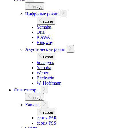
назад
Цифровые рояли
назад
Yamaha
Orla
KAWAI
Ringway
Акустические рояли
назад
Беларусь
Yamaha
Weber
Bechstein
W. Hoffmann
Синтезаторы
назад
Yamaha
назад
серия PSR
серия PSS