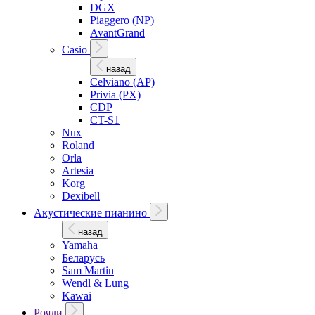
DGX
Piaggero (NP)
AvantGrand
Casio
назад
Celviano (AP)
Privia (PX)
CDP
CT-S1
Nux
Roland
Orla
Artesia
Korg
Dexibell
Акустические пианино
назад
Yamaha
Беларусь
Sam Martin
Wendl & Lung
Kawai
Рояли