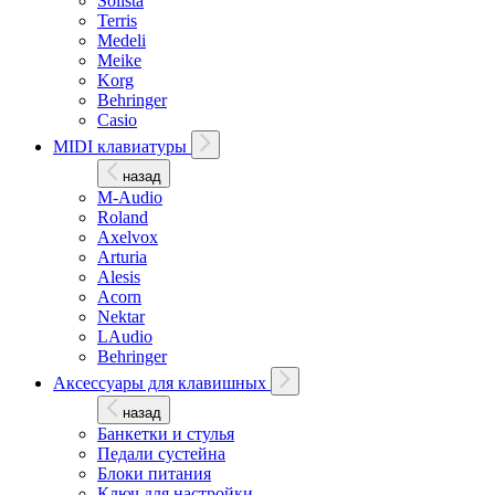
Solista
Terris
Medeli
Meike
Korg
Behringer
Casio
MIDI клавиатуры
назад
M-Audio
Roland
Axelvox
Arturia
Alesis
Acorn
Nektar
LAudio
Behringer
Аксессуары для клавишных
назад
Банкетки и стулья
Педали сустейна
Блоки питания
Ключ для настройки