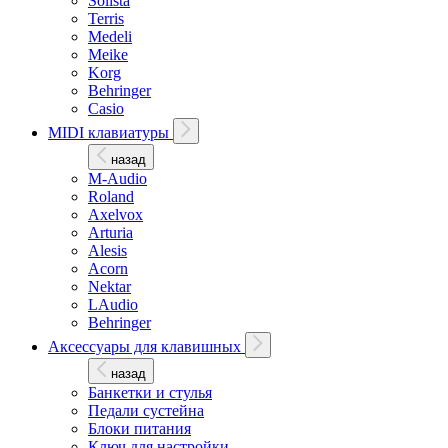
Solista
Terris
Medeli
Meike
Korg
Behringer
Casio
MIDI клавиатуры
назад
M-Audio
Roland
Axelvox
Arturia
Alesis
Acorn
Nektar
LAudio
Behringer
Аксессуары для клавишных
назад
Банкетки и стулья
Педали сустейна
Блоки питания
Ключ для настройки