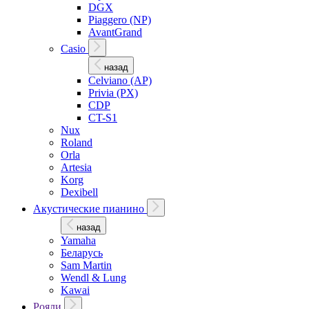
DGX
Piaggero (NP)
AvantGrand
Casio
назад
Celviano (AP)
Privia (PX)
CDP
CT-S1
Nux
Roland
Orla
Artesia
Korg
Dexibell
Акустические пианино
назад
Yamaha
Беларусь
Sam Martin
Wendl & Lung
Kawai
Рояли