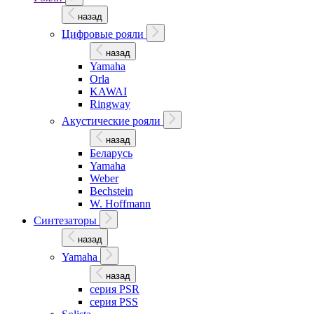
назад
Цифровые рояли
назад
Yamaha
Orla
KAWAI
Ringway
Акустические рояли
назад
Беларусь
Yamaha
Weber
Bechstein
W. Hoffmann
Синтезаторы
назад
Yamaha
назад
серия PSR
серия PSS