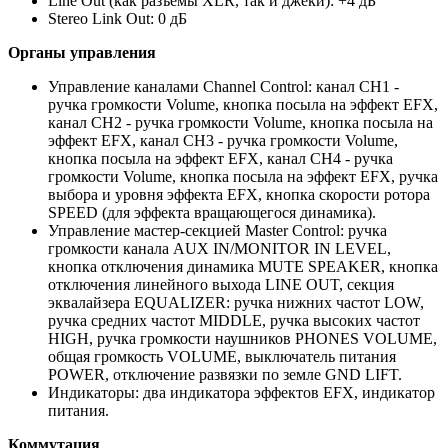
Line Out (как разъемы XLR, так и джеки): +4 дБ
Stereo Link Out: 0 дБ
Органы управления
Управление каналами Channel Control: канал CH1 -
ручка громкости Volume, кнопка посыла на эффект EFX,
канал CH2 - ручка громкости Volume, кнопка посыла на
эффект EFX, канал CH3 - ручка громкости Volume,
кнопка посыла на эффект EFX, канал CH4 - ручка
громкости Volume, кнопка посыла на эффект EFX, ручка
выбора и уровня эффекта EFX, кнопка скорости ротора
SPEED (для эффекта вращающегося динамика).
Управление мастер-секцией Master Control: ручка
громкости канала AUX IN/MONITOR IN LEVEL,
кнопка отключения динамика MUTE SPEAKER, кнопка
отключения линейного выхода LINE OUT, секция
эквалайзера EQUALIZER: ручка нижних частот LOW,
ручка средних частот MIDDLE, ручка высоких частот
HIGH, ручка громкости наушников PHONES VOLUME,
общая громкость VOLUME, выключатель питания
POWER, отключение развязки по земле GND LIFT.
Индикаторы: два индикатора эффектов EFX, индикатор
питания.
Коммутация