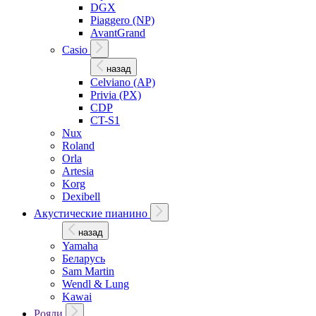
DGX
Piaggero (NP)
AvantGrand
Casio
назад
Celviano (AP)
Privia (PX)
CDP
CT-S1
Nux
Roland
Orla
Artesia
Korg
Dexibell
Акустические пианино
назад
Yamaha
Беларусь
Sam Martin
Wendl & Lung
Kawai
Рояли