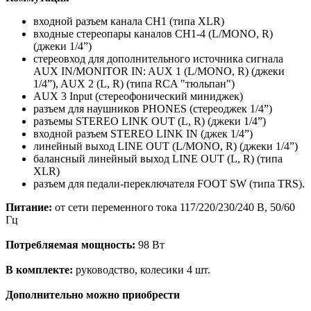
входной разъем канала CH1 (типа XLR)
входные стереопары каналов CH1-4 (L/MONO, R)
(джеки 1/4”)
стереовход для дополнительного источника сигнала
AUX IN/MONITOR IN: AUX 1 (L/MONO, R) (джеки
1/4”), AUX 2 (L, R) (типа RCA "тюльпан")
AUX 3 Input (стереофонический миниджек)
разъем для наушников PHONES (стереоджек 1/4”)
разъемы STEREO LINK OUT (L, R) (джеки 1/4”)
входной разъем STEREO LINK IN (джек 1/4”)
линейный выход LINE OUT (L/MONO, R) (джеки 1/4”)
балансный линейный выход LINE OUT (L, R) (типа
XLR)
разъем для педали-переключателя FOOT SW (типа TRS).
Питание
:
от сети переменного тока 117/220/230/240 В, 50/60
Гц
Потребляемая мощность:
98 Вт
В комплекте:
руководство, колесики 4 шт.
Дополнительно можно приобрести