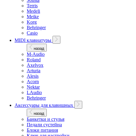
Solista
Terris
Medeli
Meike
Korg
Behringer
Casio
MIDI клавиатуры
назад
M-Audio
Roland
Axelvox
Arturia
Alesis
Acorn
Nektar
LAudio
Behringer
Аксессуары для клавишных
назад
Банкетки и стулья
Педали сустейна
Блоки питания
Ключ для настройки