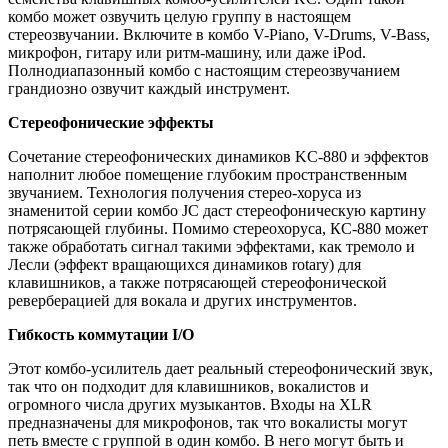
комбо может озвучить целую группу в настоящем
стереозвучании. Включите в комбо V-Piano, V-Drums, V-Bass,
микрофон, гитару или ритм-машину, или даже iPod.
Полнодиапазонный комбо с настоящим стереозвучанием
грандиозно озвучит каждый инструмент.
Стереофонические эффекты
Сочетание стереофонических динамиков KC-880 и эффектов
наполнит любое помещение глубоким пространственным
звучанием. Технология получения стерео-хоруса из
знаменитой серии комбо JC даст стереофоническую картину
потрясающей глубины. Помимо стереохоруса, КС-880 может
также обработать сигнал такими эффектами, как тремоло и
Лесли (эффект вращающихся динамиков rotary) для
клавишников, а также потрясающей стереофонической
реверберацией для вокала и других инструментов.
Гибкость коммутации I/O
Этот комбо-усилитель дает реальный стереофонический звук,
так что он подходит для клавишников, вокалистов и
огромного числа других музыкантов. Входы на XLR
предназначены для микрофонов, так что вокалисты могут
петь вместе с группой в один комбо. В него могут быть и