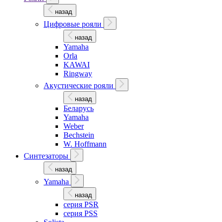
назад
Цифровые рояли
назад
Yamaha
Orla
KAWAI
Ringway
Акустические рояли
назад
Беларусь
Yamaha
Weber
Bechstein
W. Hoffmann
Синтезаторы
назад
Yamaha
назад
серия PSR
серия PSS