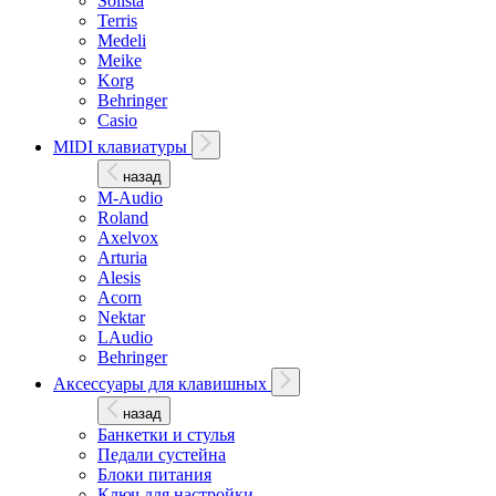
Solista
Terris
Medeli
Meike
Korg
Behringer
Casio
MIDI клавиатуры
назад
M-Audio
Roland
Axelvox
Arturia
Alesis
Acorn
Nektar
LAudio
Behringer
Аксессуары для клавишных
назад
Банкетки и стулья
Педали сустейна
Блоки питания
Ключ для настройки