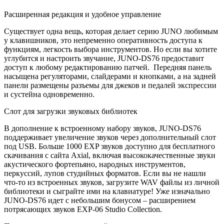
Расширенная редакция и удобное управление
Существует одна вещь, которая делает серию JUNO любимым
у клавишников, это непременно оперативность доступа к
функциям, легкость выбора инструментов. Но если вы хотите
углубится и настроить звучание, JUNO-DS76 предоставит
доступ к любому редактированию патчей. Передняя панель
насыщена регуляторами, слайдерами и кнопками, а на задней
панели размещены разъемы для джеков и педалей экспрессии
и сустейна одновременно.
Слот для загрузки звуковых библиотек
В дополнение к встроенному набору звуков, JUNO-DS76
поддерживает увеличение звуков через дополнительный слот
под USB. Больше 1000 EXP звуков доступно для бесплатного
скачивания с сайта Axial, включая высококачественные звуки
акустического фортепьяно, народных инструментов,
перкуссий, лупов студийных форматов. Если вы не нашли
что-то из встроенных звуков, загрузите WAV файлы из личной
библиотеки и сыграйте ими на клавиатуре! Уже изначально
JUNO-DS76 идет с небольшим бонусом – расширением
потрясающих звуков EXP-06 Studio Collection.