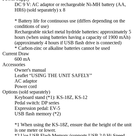
DC 9 V: AC adaptor or rechargeable Ni-MH battery (AA,
HR6) (sold separately) x 8
* Battery life for continuous use (differs depending on the
conditions of use)
Rechargeable nickel metal hydride batteries: approximately 5
hours (when using batteries having a capacity of 1900 mAh)
(approximately 4 hours if USB flash drive is connected)
* Carbon-zinc or alkaline batteries cannot be used
Current Draw
600 mA
Accessories
Owner's manual
Leaflet “USING THE UNIT SAFELY”
AC adaptor
Power cord
Options (sold separately)
Keyboard stand (*1): KS-18Z, KS-12
Pedal switch: DP series
Expression pedal: EV-5
USB flash memory (*2)
*1 When using the KS-18Z, ensure that the height of the unit
is one meter or lower.
*2 Use USB Flash Memory (supports USB 2.0 Hi-Speed