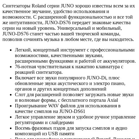
Синтезаторы Roland серии JUNO хорошо известны всем за их
качественное звучание, удобство использования и
возможности. С расширенной функциональностью и все той
же интуитивности, JUNO-DS76 передает знаковые качества
серии на новый уровень. Универсальный и мобильный,
JUNO-DS76 станет частью вашей творческой команды,
позволив сочинять музыка в любом месте, где вы находитесь.
Легкий, концертный инструмент с профессиональными
возможностями, качественными звуками,
расширенными функциями и работой от аккумуляторов.
76-нотная чувствительная к нажатию клавиатура с
реакцией синтезатора.
Включает все звуки популярного JUNO-Di, плюс
обновленные звуки акустического и электро пиано,
органов и других концертных дополнений
Слот для расширений позволяет загружать новые звуки
и волновые формы, с бесплатного портала Axial
Проигрывание WAV файлов для использования в
качестве сэмплов на JUNO-DS61
Легкое управление звуком и удобное ручное управление
регуляторами и слайдерами
Восемь фразовых пэдов для запуска сэмплов и аудио
композиций из USB памяти