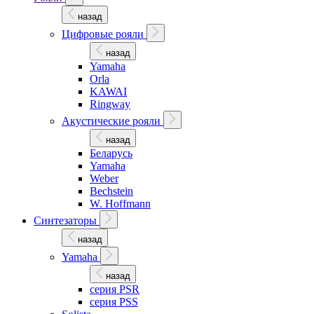
назад
Цифровые рояли
назад
Yamaha
Orla
KAWAI
Ringway
Акустические рояли
назад
Беларусь
Yamaha
Weber
Bechstein
W. Hoffmann
Синтезаторы
назад
Yamaha
назад
серия PSR
серия PSS