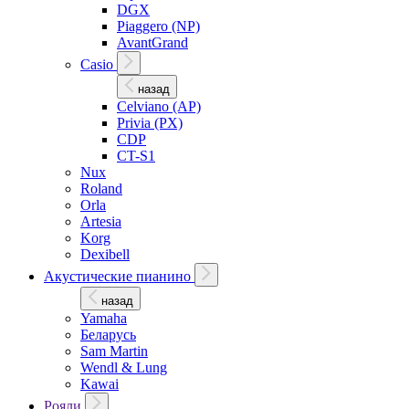
DGX
Piaggero (NP)
AvantGrand
Casio
назад
Celviano (AP)
Privia (PX)
CDP
CT-S1
Nux
Roland
Orla
Artesia
Korg
Dexibell
Акустические пианино
назад
Yamaha
Беларусь
Sam Martin
Wendl & Lung
Kawai
Рояли