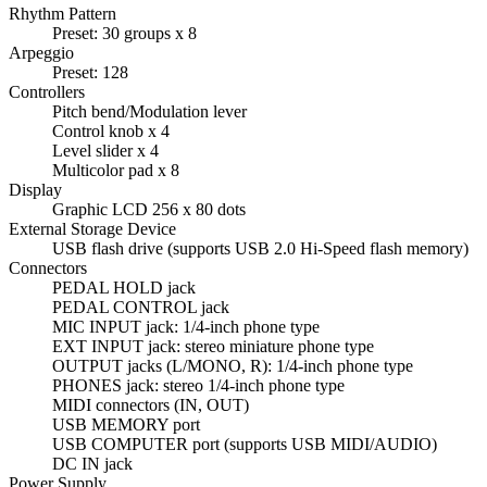
Rhythm Pattern
Preset: 30 groups x 8
Arpeggio
Preset: 128
Controllers
Pitch bend/Modulation lever
Control knob x 4
Level slider x 4
Multicolor pad x 8
Display
Graphic LCD 256 x 80 dots
External Storage Device
USB flash drive (supports USB 2.0 Hi-Speed flash memory)
Connectors
PEDAL HOLD jack
PEDAL CONTROL jack
MIC INPUT jack: 1/4-inch phone type
EXT INPUT jack: stereo miniature phone type
OUTPUT jacks (L/MONO, R): 1/4-inch phone type
PHONES jack: stereo 1/4-inch phone type
MIDI connectors (IN, OUT)
USB MEMORY port
USB COMPUTER port (supports USB MIDI/AUDIO)
DC IN jack
Power Supply