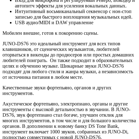
Вход для микрофона и регулируемый Реверб, Вокодер и
автопитч эффекты для усиления вокальных данных.
Интуитивный восьмиканальный секвенсор с нон-стоп
записью для быстрого воплощения музыкальных идей.
USB аудио/MIDI и DAW управление
Мобилен внешне, готов к покорению сцены.
JUNO-DS76 это идеальный инструмент для всех типов
клавишников, от сценических музыкантов, любителей
оторваться в викенды до продюсеров или простых домашних
любителей поиграть. Он также подходит в образовательных
целях и обучению музыке. Шикарные звуки JUNO-DS76
подходят для любого стиля и жанра музыки, а независимость
от источника питания в любом месте.
Качественные звуки фортепьяно, органов и других
инструментов.
Акустическое фортепьяно, электропиано, органы и другие
инструменты с высокой детальностью в звучании. В JUNO-
DS76, звук фортепиано стал богаче, улучшен отклик для
многих инструментов, в том числе и для большого количества
органов. В дополнении к новому банку DS Tone Bank,
инструмент включает 1000 звуков, собранных из JUNO-Di,
полностью совместимых с новой JUNO-DS76.