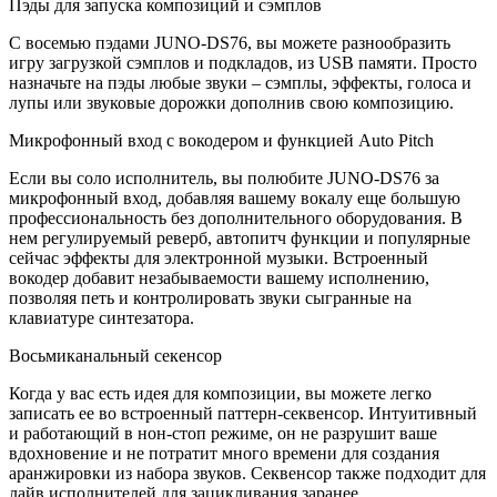
Пэды для запуска композиций и сэмплов
С восемью пэдами JUNO-DS76, вы можете разнообразить
игру загрузкой сэмплов и подкладов, из USB памяти. Просто
назначьте на пэды любые звуки – сэмплы, эффекты, голоса и
лупы или звуковые дорожки дополнив свою композицию.
Микрофонный вход с вокодером и функцией Auto Pitch
Если вы соло исполнитель, вы полюбите JUNO-DS76 за
микрофонный вход, добавляя вашему вокалу еще большую
профессиональность без дополнительного оборудования. В
нем регулируемый реверб, автопитч функции и популярные
сейчас эффекты для электронной музыки. Встроенный
вокодер добавит незабываемости вашему исполнению,
позволяя петь и контролировать звуки сыгранные на
клавиатуре синтезатора.
Восьмиканальный секенсор
Когда у вас есть идея для композиции, вы можете легко
записать ее во встроенный паттерн-секвенсор. Интуитивный
и работающий в нон-стоп режиме, он не разрушит ваше
вдохновение и не потратит много времени для создания
аранжировки из набора звуков. Секвенсор также подходит для
лайв исполнителей для зацикливания заранее