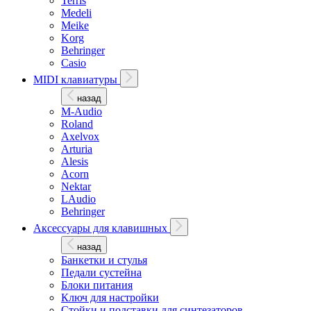
Terris
Medeli
Meike
Korg
Behringer
Casio
MIDI клавиатуры
назад
M-Audio
Roland
Axelvox
Arturia
Alesis
Acorn
Nektar
LAudio
Behringer
Аксессуары для клавишных
назад
Банкетки и стулья
Педали сустейна
Блоки питания
Ключ для настройки
Стойки и подставки для синтезаторов