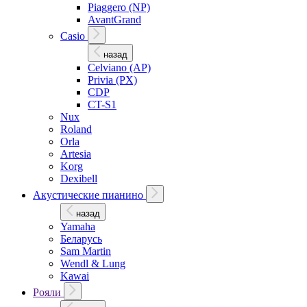
Piaggero (NP)
AvantGrand
Casio
назад
Celviano (AP)
Privia (PX)
CDP
CT-S1
Nux
Roland
Orla
Artesia
Korg
Dexibell
Акустические пианино
назад
Yamaha
Беларусь
Sam Martin
Wendl & Lung
Kawai
Рояли