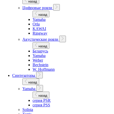
назад
Цифровые рояли
назад
Yamaha
Orla
KAWAI
Ringway
Акустические рояли
назад
Беларусь
Yamaha
Weber
Bechstein
W. Hoffmann
Синтезаторы
назад
Yamaha
назад
серия PSR
серия PSS
Solista