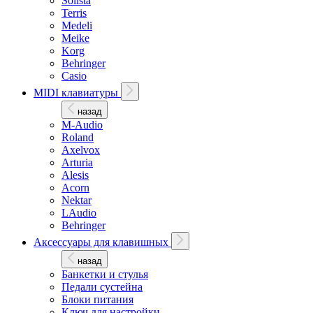
Solista
Terris
Medeli
Meike
Korg
Behringer
Casio
MIDI клавиатуры
назад
M-Audio
Roland
Axelvox
Arturia
Alesis
Acorn
Nektar
LAudio
Behringer
Аксессуары для клавишных
назад
Банкетки и стулья
Педали сустейна
Блоки питания
Ключ для настройки