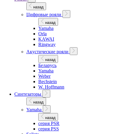
назад
Цифровые рояли
назад
Yamaha
Orla
KAWAI
Ringway
Акустические рояли
назад
Беларусь
Yamaha
Weber
Bechstein
W. Hoffmann
Синтезаторы
назад
Yamaha
назад
серия PSR
серия PSS