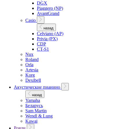
DGX
Piaggero (NP)
AvantGrand
Casio
назад
Celviano (AP)
Privia (PX)
CDP
CT-S1
Nux
Roland
Orla
Artesia
Korg
Dexibell
Акустические пианино
назад
Yamaha
Беларусь
Sam Martin
Wendl & Lung
Kawai
Рояли