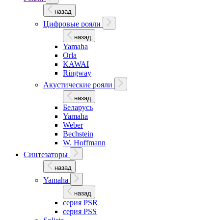
назад
Цифровые рояли
назад
Yamaha
Orla
KAWAI
Ringway
Акустические рояли
назад
Беларусь
Yamaha
Weber
Bechstein
W. Hoffmann
Синтезаторы
назад
Yamaha
назад
серия PSR
серия PSS