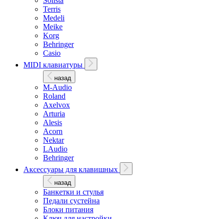
Solista
Terris
Medeli
Meike
Korg
Behringer
Casio
MIDI клавиатуры
назад
M-Audio
Roland
Axelvox
Arturia
Alesis
Acorn
Nektar
LAudio
Behringer
Аксессуары для клавишных
назад
Банкетки и стулья
Педали сустейна
Блоки питания
Ключ для настройки