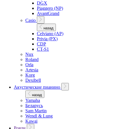
DGX
Piaggero (NP)
AvantGrand
Casio
назад
Celviano (AP)
Privia (PX)
CDP
CT-S1
Nux
Roland
Orla
Artesia
Korg
Dexibell
Акустические пианино
назад
Yamaha
Беларусь
Sam Martin
Wendl & Lung
Kawai
Рояли