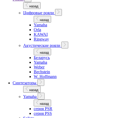
назад
Цифровые рояли
назад
Yamaha
Orla
KAWAI
Ringway
Акустические рояли
назад
Беларусь
Yamaha
Weber
Bechstein
W. Hoffmann
Синтезаторы
назад
Yamaha
назад
серия PSR
серия PSS