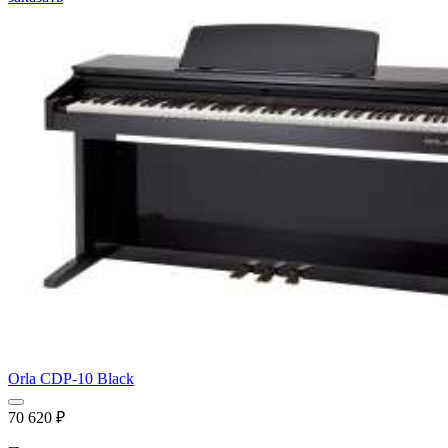
Orla CDP-10 Black
70 620
₽