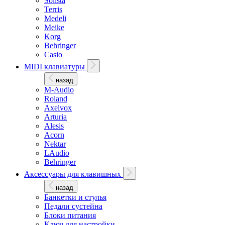
Solista
Terris
Medeli
Meike
Korg
Behringer
Casio
MIDI клавиатуры
назад
M-Audio
Roland
Axelvox
Arturia
Alesis
Acorn
Nektar
LAudio
Behringer
Аксессуары для клавишных
назад
Банкетки и стулья
Педали сустейна
Блоки питания
Ключ для настройки