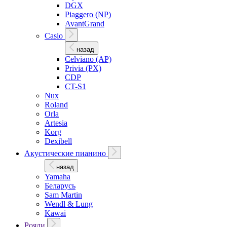
DGX
Piaggero (NP)
AvantGrand
Casio
назад
Celviano (AP)
Privia (PX)
CDP
CT-S1
Nux
Roland
Orla
Artesia
Korg
Dexibell
Акустические пианино
назад
Yamaha
Беларусь
Sam Martin
Wendl & Lung
Kawai
Рояли