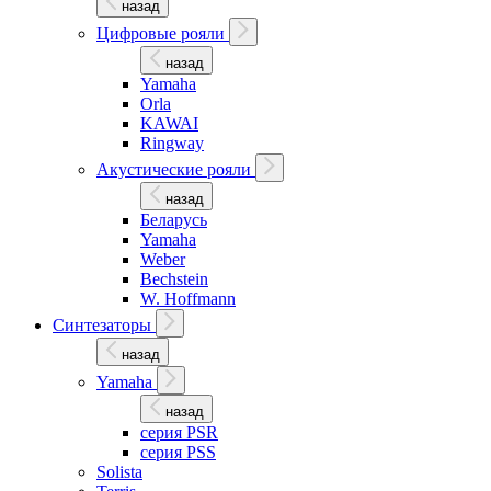
назад
Цифровые рояли
назад
Yamaha
Orla
KAWAI
Ringway
Акустические рояли
назад
Беларусь
Yamaha
Weber
Bechstein
W. Hoffmann
Синтезаторы
назад
Yamaha
назад
серия PSR
серия PSS
Solista