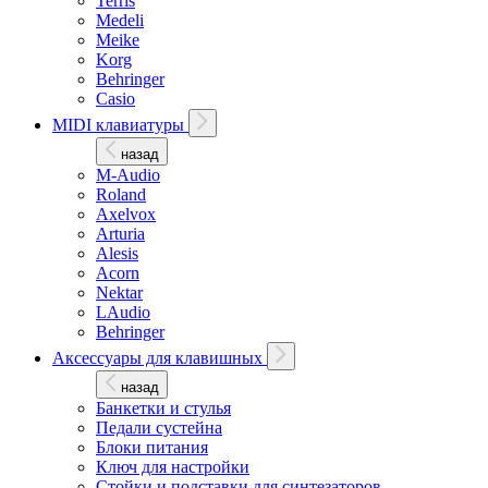
Terris
Medeli
Meike
Korg
Behringer
Casio
MIDI клавиатуры
назад
M-Audio
Roland
Axelvox
Arturia
Alesis
Acorn
Nektar
LAudio
Behringer
Аксессуары для клавишных
назад
Банкетки и стулья
Педали сустейна
Блоки питания
Ключ для настройки
Стойки и подставки для синтезаторов