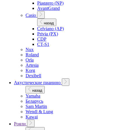
Piaggero (NP)
AvantGrand
Casio
назад
Celviano (AP)
Privia (PX)
CDP
CT-S1
Nux
Roland
Orla
Artesia
Korg
Dexibell
Акустические пианино
назад
Yamaha
Беларусь
Sam Martin
Wendl & Lung
Kawai
Рояли