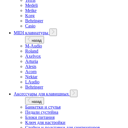
Terris
Medeli
Meike
Korg
Behringer
Casio
MIDI клавиатуры
назад
M-Audio
Roland
Axelvox
Arturia
Alesis
Acorn
Nektar
LAudio
Behringer
Аксессуары для клавишных
назад
Банкетки и стулья
Педали сустейна
Блоки питания
Ключ для настройки
Стойки и подставки для синтезаторов