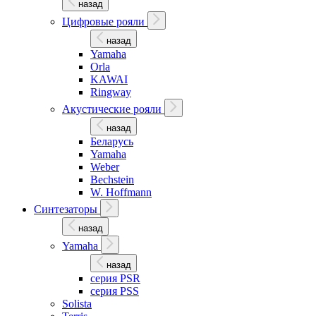
назад
Цифровые рояли
назад
Yamaha
Orla
KAWAI
Ringway
Акустические рояли
назад
Беларусь
Yamaha
Weber
Bechstein
W. Hoffmann
Синтезаторы
назад
Yamaha
назад
серия PSR
серия PSS
Solista