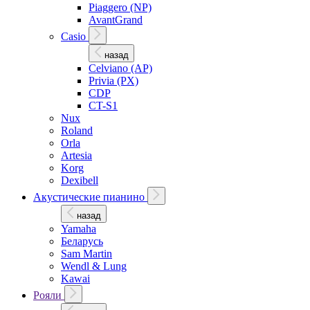
Piaggero (NP)
AvantGrand
Casio
назад
Celviano (AP)
Privia (PX)
CDP
CT-S1
Nux
Roland
Orla
Artesia
Korg
Dexibell
Акустические пианино
назад
Yamaha
Беларусь
Sam Martin
Wendl & Lung
Kawai
Рояли