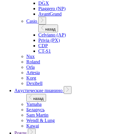
DGX
Piaggero (NP)
AvantGrand
Casio
назад
Celviano (AP)
Privia (PX)
CDP
CT-S1
Nux
Roland
Orla
Artesia
Korg
Dexibell
Акустические пианино
назад
Yamaha
Беларусь
Sam Martin
Wendl & Lung
Kawai
Рояли