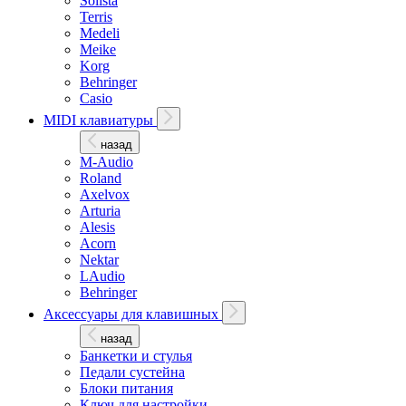
Solista
Terris
Medeli
Meike
Korg
Behringer
Casio
MIDI клавиатуры
назад
M-Audio
Roland
Axelvox
Arturia
Alesis
Acorn
Nektar
LAudio
Behringer
Аксессуары для клавишных
назад
Банкетки и стулья
Педали сустейна
Блоки питания
Ключ для настройки