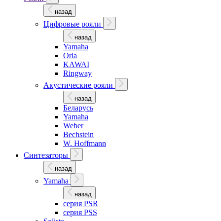
назад
Цифровые рояли
назад
Yamaha
Orla
KAWAI
Ringway
Акустические рояли
назад
Беларусь
Yamaha
Weber
Bechstein
W. Hoffmann
Синтезаторы
назад
Yamaha
назад
серия PSR
серия PSS