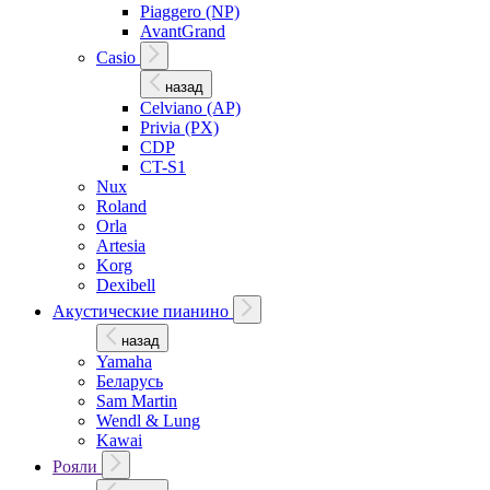
Piaggero (NP)
AvantGrand
Casio
назад
Celviano (AP)
Privia (PX)
CDP
CT-S1
Nux
Roland
Orla
Artesia
Korg
Dexibell
Акустические пианино
назад
Yamaha
Беларусь
Sam Martin
Wendl & Lung
Kawai
Рояли