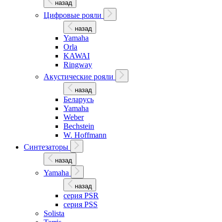
назад
Цифровые рояли
назад
Yamaha
Orla
KAWAI
Ringway
Акустические рояли
назад
Беларусь
Yamaha
Weber
Bechstein
W. Hoffmann
Синтезаторы
назад
Yamaha
назад
серия PSR
серия PSS
Solista