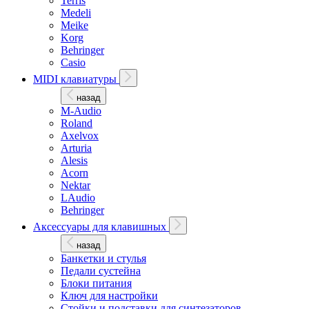
Terris
Medeli
Meike
Korg
Behringer
Casio
MIDI клавиатуры
назад
M-Audio
Roland
Axelvox
Arturia
Alesis
Acorn
Nektar
LAudio
Behringer
Аксессуары для клавишных
назад
Банкетки и стулья
Педали сустейна
Блоки питания
Ключ для настройки
Стойки и подставки для синтезаторов