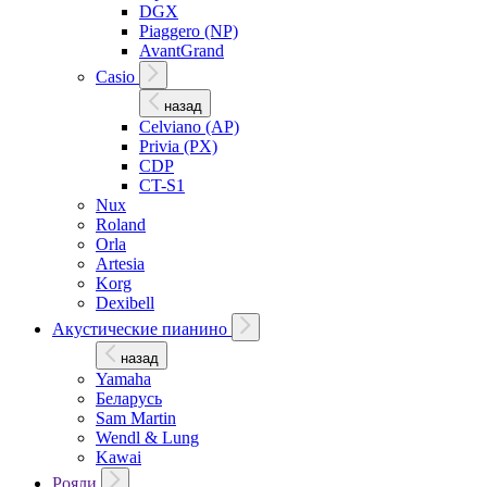
DGX
Piaggero (NP)
AvantGrand
Casio
назад
Celviano (AP)
Privia (PX)
CDP
CT-S1
Nux
Roland
Orla
Artesia
Korg
Dexibell
Акустические пианино
назад
Yamaha
Беларусь
Sam Martin
Wendl & Lung
Kawai
Рояли