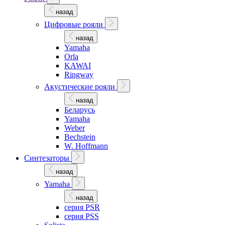
назад
Цифровые рояли
назад
Yamaha
Orla
KAWAI
Ringway
Акустические рояли
назад
Беларусь
Yamaha
Weber
Bechstein
W. Hoffmann
Синтезаторы
назад
Yamaha
назад
серия PSR
серия PSS