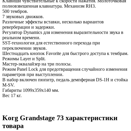
Клавиши чувствительные к скорости нажатия. Молоточковая
полновзвешенная клавиатура. Механизм RH3.
500 тембров.
7 звуковых движков.
Различные эффекты вставки, несколько вариантов
реверберации и задержки.
Регулятор Dynamics для изменения выразительности звука в
реальном времени.
SST-технология для естественного перехода при
переключении звуков.
Шестнадцать кнопок Favorite для быстрого доступа к тембрам.
Режимы Layer и Split.
Мастер-эквалайзер на три полосы.
Режим Panel Lock для предотвращения случайного изменения
параметров при выступлении.
В набор включен пюпитр, педаль демпферная DS-1H и стойка
M-SV.
Габариты 1099x359x140 мм.
Вес 17 кг.
Korg Grandstage 73 характеристики
товара