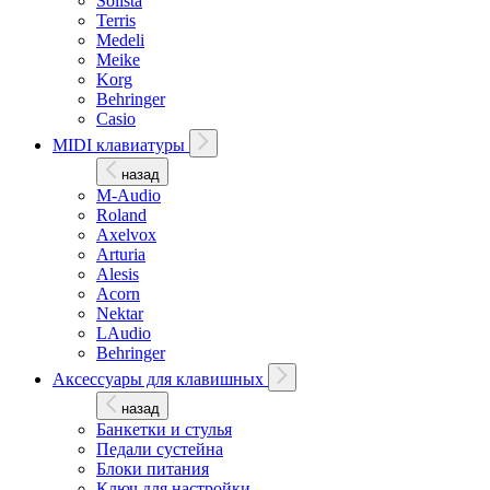
Solista
Terris
Medeli
Meike
Korg
Behringer
Casio
MIDI клавиатуры
назад
M-Audio
Roland
Axelvox
Arturia
Alesis
Acorn
Nektar
LAudio
Behringer
Аксессуары для клавишных
назад
Банкетки и стулья
Педали сустейна
Блоки питания
Ключ для настройки