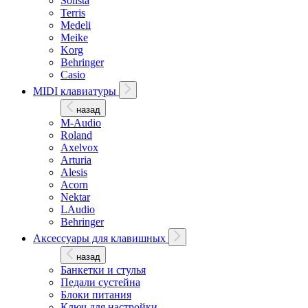
Solista
Terris
Medeli
Meike
Korg
Behringer
Casio
MIDI клавиатуры
назад
M-Audio
Roland
Axelvox
Arturia
Alesis
Acorn
Nektar
LAudio
Behringer
Аксессуары для клавишных
назад
Банкетки и стулья
Педали сустейна
Блоки питания
Ключ для настройки