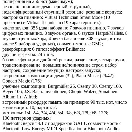
полифония на 256 нот (максимум);
резонанс пианино: демпферный, струнный,
недемпфированный струнный резонанс, резонанс корпуса;
настройка пианино: Virtual Technician Smart Mode (10
пресетов) и Virtual Technician (19 характеристик);
число звуков: 355 (два набора по 7 звуков пианино, 7 звуков
цифровых пианино, 8 звуков органа, 6 звуков Harpsi/Mallets, 8
звуков струнных/хора, 4 звука баса и еще 308 звуков, в том
числе 9 наборов ударных), совместимость с GM2;
реверберация: 6 типов; эффект Brilliance;
другие эффекты: 24 типа;
базовые функции: двойной режим, разделение, четыре руки,
транспонирование, повышение/понижение строя, набор
настроек, сохранение текущих настроек запуска;
встроенные композиции: демо (32), Piano Music (29/42),
Concert Magic (176);
учебные композиции: Burgmüller 25, Czerny 30, Czerny 100,
Beyer 106, J.S. Bach: Inventionen, Chopin Walzer, Sonatinen
Album 1 и Alfred;
встроенный рекордер: память на примерно 90 тыс. нот, число
композиций: 10, партии: 2;
метроном: 1/4, 2/4, 3/4, 4/4, 5/4, 3/8, 6/8, 7/8, 9/8, 12/8;
100 паттернов ударных;
Bluetooth: версия 4.1 с поддержкой GATT, совместимость с
Bluetooth Low Energy MIDI Specification и Bluetooth Audio;