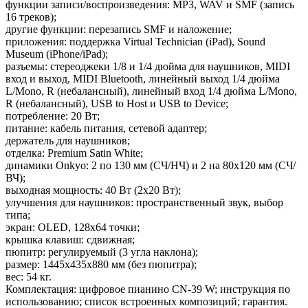
функции записи/воспроизведения: MP3, WAV и SMF (запись
16 треков);
другие функции: перезапись SMF и наложение;
приложения: поддержка Virtual Technician (iPad), Sound
Museum (iPhone/iPad);
разъемы: стереоджеки 1/8 и 1/4 дюйма для наушников, MIDI
вход и выход, MIDI Bluetooth, линейный выход 1/4 дюйма
L/Mono, R (небалансный), линейный вход 1/4 дюйма L/Mono,
R (небалансный), USB to Host и USB to Device;
потребление: 20 Вт;
питание: кабель питания, сетевой адаптер;
держатель для наушников;
отделка: Premium Satin White;
динамики Onkyo: 2 по 130 мм (СЧ/НЧ) и 2 на 80x120 мм (СЧ/
ВЧ);
выходная мощность: 40 Вт (2x20 Вт);
улучшения для наушников: пространственный звук, выбор
типа;
экран: OLED, 128x64 точки;
крышка клавиш: сдвижная;
пюпитр: регулируемый (3 угла наклона);
размер: 1445x435x880 мм (без пюпитра);
вес: 54 кг.
Комплектация: цифровое пианино CN-39 W; инструкция по
использованию; список встроенных композиций; гарантия.