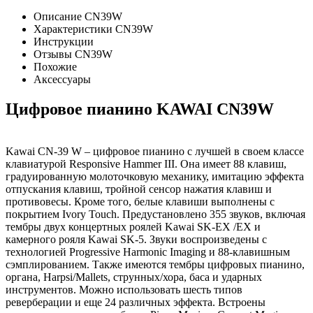
Описание CN39W
Характеристики CN39W
Инструкции
Отзывы CN39W
Похожие
Аксессуары
Цифровое пианино KAWAI CN39W
Kawai CN-39 W – цифровое пианино с лучшей в своем классе
клавиатурой Responsive Hammer III. Она имеет 88 клавиш,
градуированную молоточковую механику, имитацию эффекта
отпускания клавиш, тройной сенсор нажатия клавиш и
противовесы. Кроме того, белые клавиши выполнены с
покрытием Ivory Touch. Предустановлено 355 звуков, включая
тембры двух концертных роялей Kawai SK-EX /EX и
камерного рояля Kawai SK-5. Звуки воспроизведены с
технологией Progressive Harmonic Imaging и 88-клавишным
сэмплированием. Также имеются тембры цифровых пианино,
органа, Harpsi/Mallets, струнных/хора, баса и ударных
инструментов. Можно использовать шесть типов
реверберации и еще 24 различных эффекта. Встроены