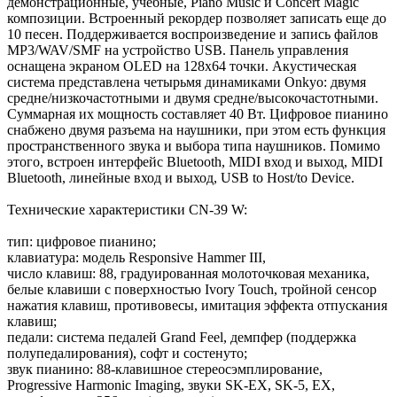
демонстрационные, учебные, Piano Music и Concert Magic
композиции. Встроенный рекордер позволяет записать еще до
10 песен. Поддерживается воспроизведение и запись файлов
MP3/WAV/SMF на устройство USB. Панель управления
оснащена экраном OLED на 128x64 точки. Акустическая
система представлена четырьмя динамиками Onkyo: двумя
средне/низкочастотными и двумя средне/высокочастотными.
Суммарная их мощность составляет 40 Вт. Цифровое пианино
снабжено двумя разъема на наушники, при этом есть функция
пространственного звука и выбора типа наушников. Помимо
этого, встроен интерфейс Bluetooth, MIDI вход и выход, MIDI
Bluetooth, линейные вход и выход, USB to Host/to Device.
Технические характеристики CN-39 W:
тип: цифровое пианино;
клавиатура: модель Responsive Hammer III,
число клавиш: 88, градуированная молоточковая механика,
белые клавиши с поверхностью Ivory Touch, тройной сенсор
нажатия клавиш, противовесы, имитация эффекта отпускания
клавиш;
педали: система педалей Grand Feel, демпфер (поддержка
полупедалирования), софт и состенуто;
звук пианино: 88-клавишное стереосэмплирование,
Progressive Harmonic Imaging, звуки SK-EX, SK-5, EX,