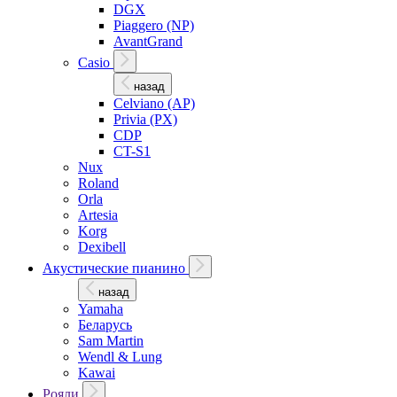
DGX
Piaggero (NP)
AvantGrand
Casio
назад
Celviano (AP)
Privia (PX)
CDP
CT-S1
Nux
Roland
Orla
Artesia
Korg
Dexibell
Акустические пианино
назад
Yamaha
Беларусь
Sam Martin
Wendl & Lung
Kawai
Рояли