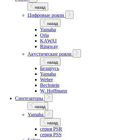
назад
Цифровые рояли
назад
Yamaha
Orla
KAWAI
Ringway
Акустические рояли
назад
Беларусь
Yamaha
Weber
Bechstein
W. Hoffmann
Синтезаторы
назад
Yamaha
назад
серия PSR
серия PSS