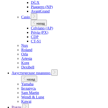
DGX
Piaggero (NP)
AvantGrand
Casio
назад
Celviano (AP)
Privia (PX)
CDP
CT-S1
Nux
Roland
Orla
Artesia
Korg
Dexibell
Акустические пианино
назад
Yamaha
Беларусь
Sam Martin
Wendl & Lung
Kawai
Рояли