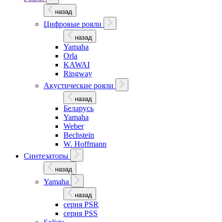
назад
Цифровые рояли
назад
Yamaha
Orla
KAWAI
Ringway
Акустические рояли
назад
Беларусь
Yamaha
Weber
Bechstein
W. Hoffmann
Синтезаторы
назад
Yamaha
назад
серия PSR
серия PSS