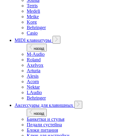
Solista
Terris
Medeli
Meike
Korg
Behringer
Casio
MIDI клавиатуры
назад
M-Audio
Roland
Axelvox
Arturia
Alesis
Acorn
Nektar
LAudio
Behringer
Аксессуары для клавишных
назад
Банкетки и стулья
Педали сустейна
Блоки питания
Ключ для настройки