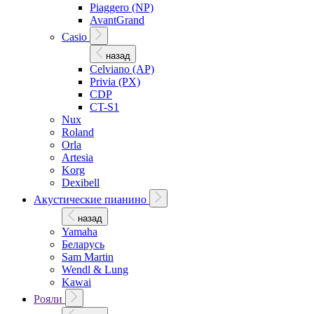
Piaggero (NP)
AvantGrand
Casio
назад
Celviano (AP)
Privia (PX)
CDP
CT-S1
Nux
Roland
Orla
Artesia
Korg
Dexibell
Акустические пианино
назад
Yamaha
Беларусь
Sam Martin
Wendl & Lung
Kawai
Рояли