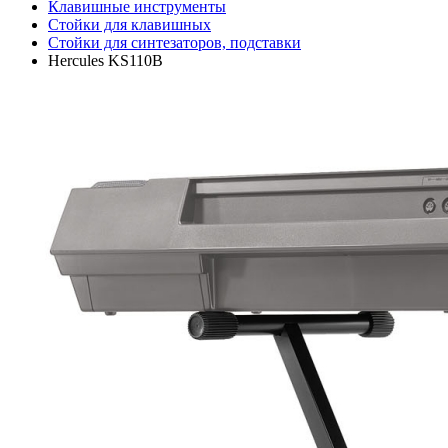
Клавишные инструменты
Стойки для клавишных
Стойки для синтезаторов, подставки
Hercules KS110B