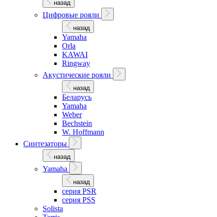
назад
Цифровые рояли
назад
Yamaha
Orla
KAWAI
Ringway
Акустические рояли
назад
Беларусь
Yamaha
Weber
Bechstein
W. Hoffmann
Синтезаторы
назад
Yamaha
назад
серия PSR
серия PSS
Solista