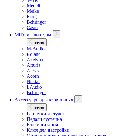
Terris
Medeli
Meike
Korg
Behringer
Casio
MIDI клавиатуры
назад
M-Audio
Roland
Axelvox
Arturia
Alesis
Acorn
Nektar
LAudio
Behringer
Аксессуары для клавишных
назад
Банкетки и стулья
Педали сустейна
Блоки питания
Ключ для настройки
Стойки и подставки для синтезаторов