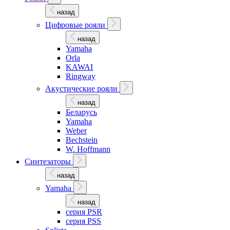
назад
Цифровые рояли
назад
Yamaha
Orla
KAWAI
Ringway
Акустические рояли
назад
Беларусь
Yamaha
Weber
Bechstein
W. Hoffmann
Синтезаторы
назад
Yamaha
назад
серия PSR
серия PSS