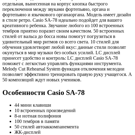
отдельная, вынесенная на корпус кнопка быстрого
переключения между звуками фортепьяно, органа и
фортепьяно и язычкового органаоргана. Модель имеет дизайн
в стиле ретро. Casio SA-78 идеально подойдет для вашего
креативного ребенка. Звучание любого из 100 встроенных
тембров приятно поразит своим качеством. 50 встроенных
стилей от вальса до босса новы помогут погрузиться в
удивительный мир ритмов со всего света. 10 стилей для
обучения удовлетворят любой вкус: данные стили позволят
окунуться в мир музыки без особых усилий. LC дисплей
принесет удобство и контроль: LC дисплей Casio SA-78
поможет с легкостью управлять функциями инструмента.
Мelody Cut Rehearsal System функция отключения мелодии
позволяет эффективно тренировать правую руку учащегося. А
50 композиций ждут новых учеников.
Особенности Casio SA-78
44 мини клавиши
10 встроенных произведений
8-и нотная полифония
100 тембров в памяти
50 стилей автоаккомпанемента
ЖК-дисплей