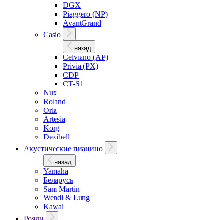
DGX
Piaggero (NP)
AvantGrand
Casio
назад
Celviano (AP)
Privia (PX)
CDP
CT-S1
Nux
Roland
Orla
Artesia
Korg
Dexibell
Акустические пианино
назад
Yamaha
Беларусь
Sam Martin
Wendl & Lung
Kawai
Рояли