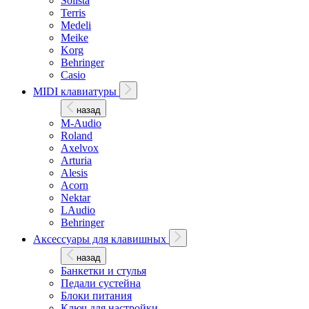
Solista
Terris
Medeli
Meike
Korg
Behringer
Casio
MIDI клавиатуры
назад
M-Audio
Roland
Axelvox
Arturia
Alesis
Acorn
Nektar
LAudio
Behringer
Аксессуары для клавишных
назад
Банкетки и стулья
Педали сустейна
Блоки питания
Ключ для настройки