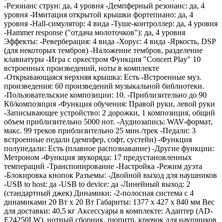
-Резонанс струн: да, 4 уровня -Демпферный резонанс: да, 4
уровня -Имитация открытой крышки фортепиано: да, 4
уровня -Hall-симулятор: 4 вида -Туше-контроллер: да, 4 уровня
-Hammer response ("отдача молоточков"): да, 4 уровня
Эффекты: -Реверберация: 4 вида -Хорус: 4 вида -Яркость, DSP
(для некоторых тембров) -Наложение тембров, разделение
клавиатуры -Игра с оркестром Функция "Concert Play" 10
встроенных произведений, ноты в комплекте
-Открывающаяся верхняя крышка: Есть -Встроенные муз.
произведения: 60 произведений музыкальной библиотеки.
-Пользовательские композиции: 10. -Приблизительно до 90
Кб/композиция -Функция обучения: Правой руки, левой руки
-Записывающее устройство: 2 дорожки, 1 композиция, общий
объем приблизительно 5000 нот. -Аудиозапись: WAV-формат,
макс. 99 треков приблизительно 25 мин./трек -Педали: 3
встроенные педали (демпфер, софт, сустейн) -Функция
полупедали: Есть (плавное распознавание) -Другие функции:
Метроном -Функция звукоряда: 17 предустановленных
темпераций -Транспонирование -Настройка -Режим дуэта
-Блокировка кнопок Разъемы: -Двойной выход для наушников
-USB to host: да -USB to device: да -Линейный выход: 2
(стандартный джек) Динамики: -2-полосная система с 4
динамиками 20 Вт х 20 Вт Габариты: 1377 х 427 х 840 мм Вес
для доставки: 40,5 кг Аксессуары в комплекте: Адаптер (AD-
E24250LW), нотный сборник, пюпитр, крючок для наушников