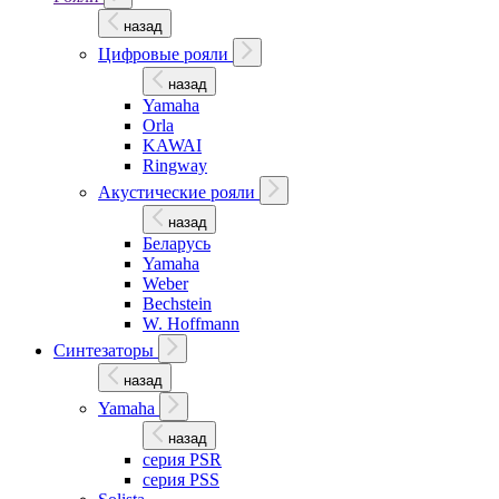
назад
Цифровые рояли
назад
Yamaha
Orla
KAWAI
Ringway
Акустические рояли
назад
Беларусь
Yamaha
Weber
Bechstein
W. Hoffmann
Синтезаторы
назад
Yamaha
назад
серия PSR
серия PSS