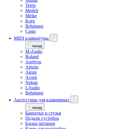
Solista
Terris
Medeli
Meike
Korg
Behringer
Casio
MIDI клавиатуры
назад
M-Audio
Roland
Axelvox
Arturia
Alesis
Acorn
Nektar
LAudio
Behringer
Аксессуары для клавишных
назад
Банкетки и стулья
Педали сустейна
Блоки питания
Ключ для настройки