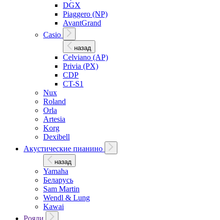
DGX
Piaggero (NP)
AvantGrand
Casio
назад
Celviano (AP)
Privia (PX)
CDP
CT-S1
Nux
Roland
Orla
Artesia
Korg
Dexibell
Акустические пианино
назад
Yamaha
Беларусь
Sam Martin
Wendl & Lung
Kawai
Рояли