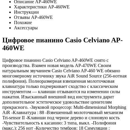
Описание AP-460WE
Характеристики AP-460WE
Инструкции
Отзывы AP-460WE
Похожие
Аксессуары
Цифровое пианино Casio Celviano AP-
460WE
Цифровое пианино Casio Celviano AP-460WE снято с
производства. Взамен новая модель AP-470WE Своим
натуральным звучанием Casio Celviano AP-460 WE обязано
многомерному источнику звука AiR Sound Source (256-нотная
полифония). Полноразмерная взвешенная молоточковая
клавиатура только подчеркивает сходство с классическим
инструментом — клавиши отзываются на изменении силы
нажатия. Изысканный внешний вид инструмента дарит
дополнительное эстетическое удовольствие ценителям
прекрасного. -Звуковой процессор: Multi-dimensional Morphing
AiR -Клавиатура : 88 -Взвешенный молоточковый механизм
Tri-sensor II -Клавиши под черное дерево и слоновую кость
-Чувствительность к касанию: 3 типа, выкл. -Полифония
(макс.): 256 нот -Количество тембров: 18 Симуляции :