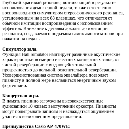
Глубокий красивый резонанс, возникающий в результате
использования демпферной педали, также естественно
воспроизводится симулятором стереофонического резонанса,
установленным на всех 88 клавишах, что отличается от
обычной имитации воспроизведения с использованием
эффектов. Внимание к деталям доходит до имитации
резонанса, создаваемого подъемом самих амортизаторов при
нажатии на педаль.
Симулятор зала.
Функция Hall Simulator имитирует различные акустические
характеристики всемирно известных концертных залов, от
чистой реверберации с выдающейся тональной
прозрачностью до вольной, ослепительной реверберации.
Усовершенствованная система эквалайзера позволяет
пианисту в полной мере насладиться энергичным звуком
фортепиано.
Концертная игра.
В память пианино загружены высококачественные
аудиозаписи 10 живых выступлений оркестра. Пианисты
могут подыгрывать записям и наслаждаться ощущением
участия в великолепном представлении.
Преимущества Casio AP-470WE: