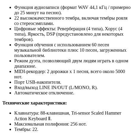
Функция аудиозаписи (формат WAV 44,1 кГц / примерно
до 25 минут на песню).
22 высококачественного тембра, включая тембры рояля
со стереосэмплами.
Цифровые эффекты: Реверберация (4 типа), Хорус (4
типа), Яркость, DSP (предустановлено для некоторых
тембров).
Функция обучения с использованием 60 песен
музыкальной библиотеки плюс 10 песен, загруженных
пользователем.
Режим дуэта, позволяющий двум людям играть в одном
диапазоне.
MIDI-рекордер: 2 дорожки x 1 песня, всего около 5000
нот.
Порт USB-накопителя.
Вход/выход LINE IN/OUT (L/MONO, R).
Автоматическое отключение.
Технические характеристики:
Клавиатура: 88-клавишная, Tri-sensor Scaled Hammer
Action Keyboard Ⅱ.
Максимальная полифония: 256 нот.
Тембры: 22.