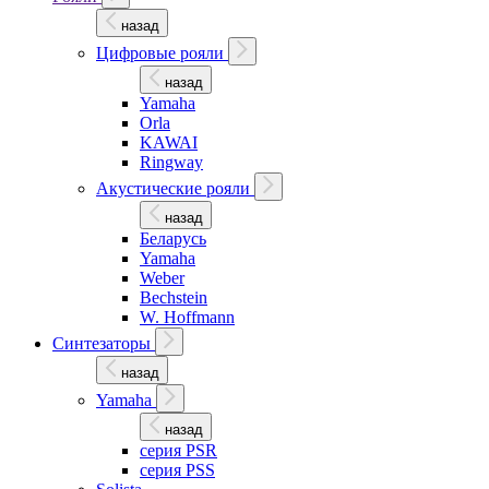
назад
Цифровые рояли
назад
Yamaha
Orla
KAWAI
Ringway
Акустические рояли
назад
Беларусь
Yamaha
Weber
Bechstein
W. Hoffmann
Синтезаторы
назад
Yamaha
назад
серия PSR
серия PSS