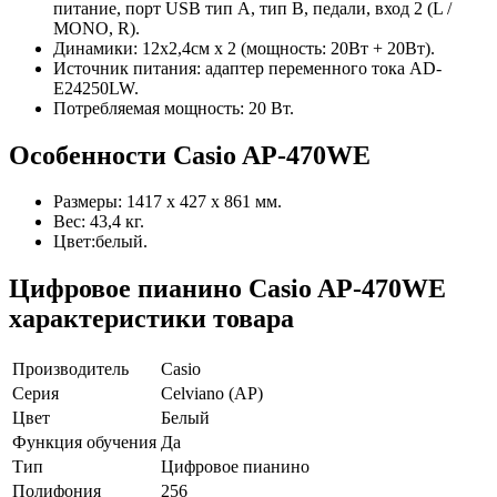
питание, порт USB тип А, тип B, педали, вход 2 (L /
MONO, R).
Динамики: 12х2,4см х 2 (мощность: 20Вт + 20Вт).
Источник питания: адаптер переменного тока AD-
E24250LW.
Потребляемая мощность: 20 Вт.
Особенности Casio AP-470WE
Размеры: 1417 х 427 х 861 мм.
Вес: 43,4 кг.
Цвет:белый.
Цифровое пианино Casio AP-470WE
характеристики товара
Производитель
Casio
Серия
Celviano (AP)
Цвет
Белый
Функция обучения
Да
Тип
Цифровое пианино
Полифония
256