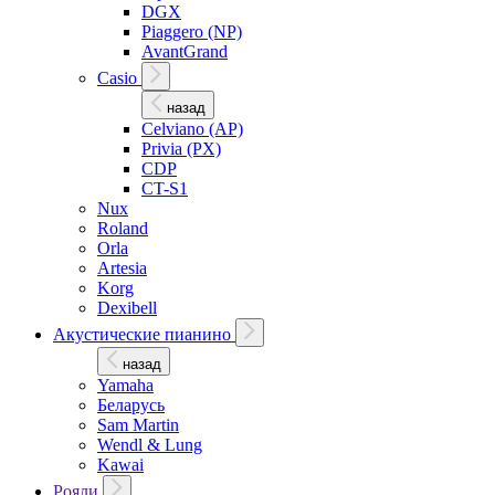
DGX
Piaggero (NP)
AvantGrand
Casio
назад
Celviano (AP)
Privia (PX)
CDP
CT-S1
Nux
Roland
Orla
Artesia
Korg
Dexibell
Акустические пианино
назад
Yamaha
Беларусь
Sam Martin
Wendl & Lung
Kawai
Рояли