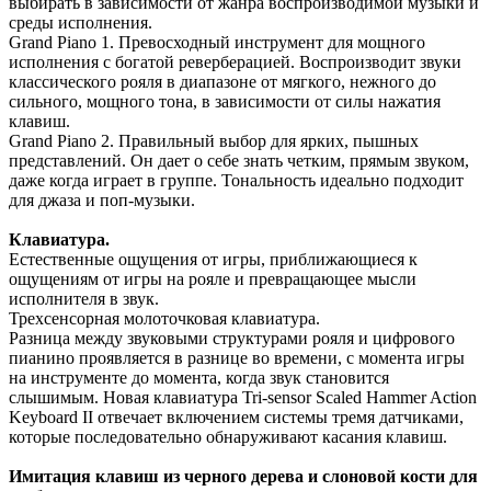
выбирать в зависимости от жанра воспроизводимой музыки и
среды исполнения.
Grand Piano 1. Превосходный инструмент для мощного
исполнения с богатой реверберацией. Воспроизводит звуки
классического рояля в диапазоне от мягкого, нежного до
сильного, мощного тона, в зависимости от силы нажатия
клавиш.
Grand Piano 2. Правильный выбор для ярких, пышных
представлений. Он дает о себе знать четким, прямым звуком,
даже когда играет в группе. Тональность идеально подходит
для джаза и поп-музыки.
Клавиатура.
Естественные ощущения от игры, приближающиеся к
ощущениям от игры на рояле и превращающее мысли
исполнителя в звук.
Трехсенсорная молоточковая клавиатура.
Разница между звуковыми структурами рояля и цифрового
пианино проявляется в разнице во времени, с момента игры
на инструменте до момента, когда звук становится
слышимым. Новая клавиатура Tri-sensor Scaled Hammer Action
Keyboard II отвечает включением системы тремя датчиками,
которые последовательно обнаруживают касания клавиш.
Имитация клавиш из черного дерева и слоновой кости для