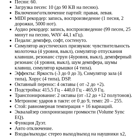
Песни: 60.
Загрузка песен: 10 (до 90 KB на песню).
Включение\отключение партий: правая, левая.
MIDI рекордер: запись, воспроизведение (1 песня, 2
дорожки, 5000 нот).
Аудио рекордер: запись, воспроизведение (99 песен, 25
минут на песню, WAV 44,1 кГц).
Педали: демпфер, софт, состенуто.
Симулятор акустических призвуков: чувствительность
молоточка (4 уровня, выкл), симулятор отпускания
клавиши, резонанс струн (4уровня, выкл), демпферный
резонанс (4 уровня, выкл), шум демпфера, шумы
клавиш, симулятор крышки (4 типа).
Эффекты: Яркость (-3 до 0 до 3), Симулятор зала (4
типа), Хорус (4 типа), DSP.
Октавный перенос: 4 октавы ( от -2 до +2).
Подстройка: 415,5 Гц - 440,0 Гц - 465,9 Гц.
Транспонирование: 2 октавы (от -12 до +12 полутонов).
Метроном: ударов в такте: от 0 до 9, темп: 20 – 255.
Стой: равномерная темперация + 16 вариаций.
Эквалайзер синхронизации громкости (Volume Sync
EQ).
Функция Дуэт.
Авто отключение.
Входы/выходы: стерео выход/выход на наушники х2,