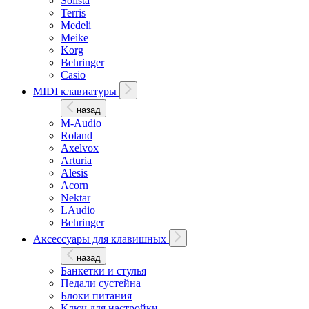
Solista
Terris
Medeli
Meike
Korg
Behringer
Casio
MIDI клавиатуры
назад
M-Audio
Roland
Axelvox
Arturia
Alesis
Acorn
Nektar
LAudio
Behringer
Аксессуары для клавишных
назад
Банкетки и стулья
Педали сустейна
Блоки питания
Ключ для настройки