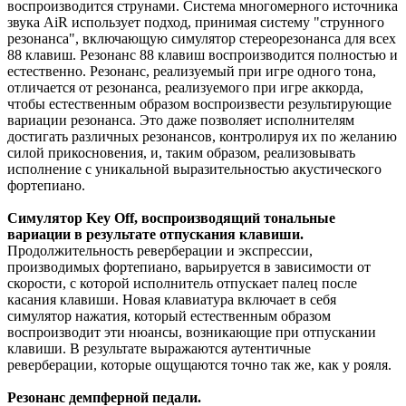
воспроизводится струнами. Система многомерного источника
звука AiR использует подход, принимая систему "струнного
резонанса", включающую симулятор стереорезонанса для всех
88 клавиш. Резонанс 88 клавиш воспроизводится полностью и
естественно. Резонанс, реализуемый при игре одного тона,
отличается от резонанса, реализуемого при игре аккорда,
чтобы естественным образом воспроизвести результирующие
вариации резонанса. Это даже позволяет исполнителям
достигать различных резонансов, контролируя их по желанию
силой прикосновения, и, таким образом, реализовывать
исполнение с уникальной выразительностью акустического
фортепиано.
Симулятор Key Off, воспроизводящий тональные
вариации в результате отпускания клавиши.
Продолжительность реверберации и экспрессии,
производимых фортепиано, варьируется в зависимости от
скорости, с которой исполнитель отпускает палец после
касания клавиши. Новая клавиатура включает в себя
симулятор нажатия, который естественным образом
воспроизводит эти нюансы, возникающие при отпускании
клавиши. В результате выражаются аутентичные
реверберации, которые ощущаются точно так же, как у рояля.
Резонанс демпферной педали.