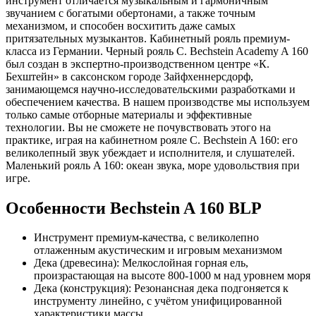
инструмент отличается музыкальным и гармоничным
звучанием с богатыми обертонами, а также точным
механизмом, и способен восхитить даже самых
притязательных музыкантов. Кабинетный рояль премиум-
класса из Германии. Черный рояль C. Bechstein Academy A 160
был создан в экспертно-производственном центре «К.
Бехштейн» в саксонском городе Зайфхеннерсдорф,
занимающемся научно-исследовательскими разработками и
обеспечением качества. В нашем производстве мы используем
только самые отборные материалы и эффективные
технологии. Вы не сможете не почувствовать этого на
практике, играя на кабинетном рояле C. Bechstein A 160: его
великолепный звук убеждает и исполнителя, и слушателей.
Маленький рояль A 160: океан звука, море удовольствия при
игре.
Особенности Bechstein A 160 BLP
Инструмент премиум-качества, с великолепно
отлаженным акустическим и игровым механизмом
Дека (древесина): Мелкослойная горная ель,
произрастающая на высоте 800-1000 м над уровнем моря
Дека (конструкция): Резонансная дека подгоняется к
инструменту линейно, с учётом унифицированной
характеристики массы.