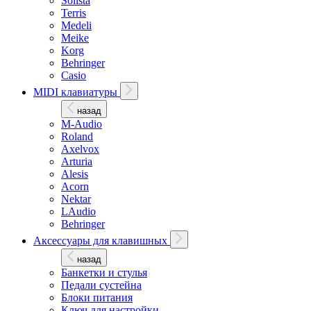
Solista
Terris
Medeli
Meike
Korg
Behringer
Casio
MIDI клавиатуры
назад
M-Audio
Roland
Axelvox
Arturia
Alesis
Acorn
Nektar
LAudio
Behringer
Аксессуары для клавишных
назад
Банкетки и стулья
Педали сустейна
Блоки питания
Ключ для настройки