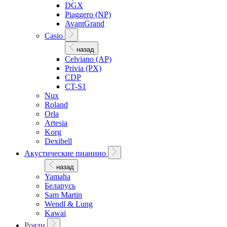
DGX
Piaggero (NP)
AvantGrand
Casio
назад
Celviano (AP)
Privia (PX)
CDP
CT-S1
Nux
Roland
Orla
Artesia
Korg
Dexibell
Акустические пианино
назад
Yamaha
Беларусь
Sam Martin
Wendl & Lung
Kawai
Рояли