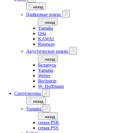
назад
Цифровые рояли
назад
Yamaha
Orla
KAWAI
Ringway
Акустические рояли
назад
Беларусь
Yamaha
Weber
Bechstein
W. Hoffmann
Синтезаторы
назад
Yamaha
назад
серия PSR
серия PSS