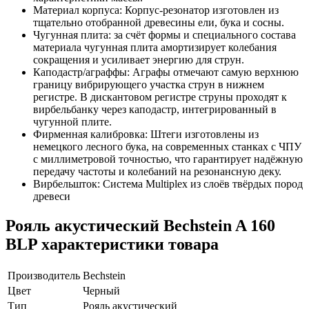
Материал корпуса: Корпус-резонатор изготовлен из
тщательно отобранной древесины ели, бука и сосны.
Чугунная плита: за счёт формы и специального состава
материала чугунная плита амортизирует колебания
сокращения и усиливает энергию для струн.
Каподастр/аграффы: Аграфы отмечают самую верхнюю
границу вибрирующего участка струн в нижнем
регистре. В дискантовом регистре струны проходят к
вирбельбанку через каподастр, интегрированный в
чугунной плите.
Фирменная калибровка: Штеги изготовлены из
немецкого лесного бука, на современных станках с ЧПУ
с миллиметровой точностью, что гарантирует надёжную
передачу частоты и колебаний на резонансную деку.
Вирбельшток: Система Multiplex из слоёв твёрдых пород
древеси
Рояль акустический Bechstein A 160
BLP характеристики товара
Производитель
Bechstein
Цвет
Черный
Тип
Рояль акустический