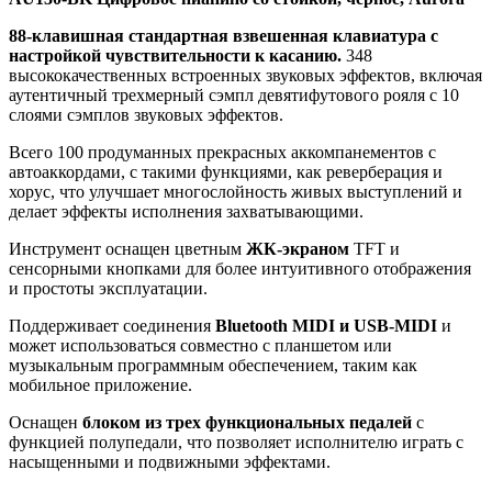
88-клавишная стандартная взвешенная клавиатура с
настройкой чувствительности к касанию.
348
высококачественных встроенных звуковых эффектов, включая
аутентичный трехмерный сэмпл девятифутового рояля с 10
слоями сэмплов звуковых эффектов.
Всего 100 продуманных прекрасных аккомпанементов с
автоаккордами, с такими функциями, как реверберация и
хорус, что улучшает многослойность живых выступлений и
делает эффекты исполнения захватывающими.
Инструмент оснащен цветным
ЖК-экраном
TFT и
сенсорными кнопками для более интуитивного отображения
и простоты эксплуатации.
Поддерживает соединения
Bluetooth MIDI и USB-MIDI
и
может использоваться совместно с планшетом или
музыкальным программным обеспечением, таким как
мобильное приложение.
Оснащен
блоком из трех функциональных педалей
с
функцией полупедали, что позволяет исполнителю играть с
насыщенными и подвижными эффектами.