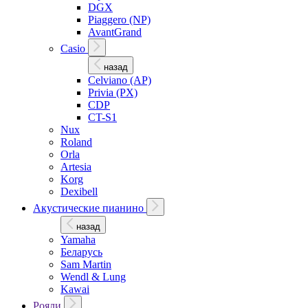
DGX
Piaggero (NP)
AvantGrand
Casio
назад
Celviano (AP)
Privia (PX)
CDP
CT-S1
Nux
Roland
Orla
Artesia
Korg
Dexibell
Акустические пианино
назад
Yamaha
Беларусь
Sam Martin
Wendl & Lung
Kawai
Рояли