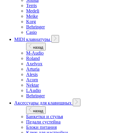
Solista
Terris
Medeli
Meike
Korg
Behringer
Casio
MIDI клавиатуры
назад
M-Audio
Roland
Axelvox
Arturia
Alesis
Acorn
Nektar
LAudio
Behringer
Аксессуары для клавишных
назад
Банкетки и стулья
Педали сустейна
Блоки питания
Ключ для настройки