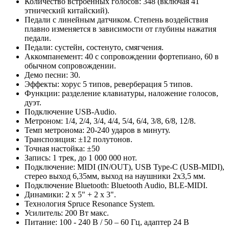
Количество встроенных голосов: 348 (включая 41
этнический китайский).
Педали с линейным датчиком. Степень воздействия
плавно изменяется в зависимости от глубины нажатия
педали.
Педали: сустейн, состенуто, смягчения.
Аккомпанемент: 40 с сопровождении фортепиано, 60 в
обычном сопровождении.
Демо песни: 30.
Эффекты: хорус 5 типов, реверберация 5 типов.
Функции: разделение клавиатуры, наложение голосов,
дуэт.
Подключение USB-Audio.
Метроном: 1/4, 2/4, 3/4, 4/4, 5/4, 6/4, 3/8, 6/8, 12/8.
Темп метронома: 20-240 ударов в минуту.
Транспозиция: ±12 полутонов.
Точная настойка: ±50
Запись: 1 трек, до 1 000 000 нот.
Подключение: MIDI (IN/OUT), USB Type-C (USB-MIDI),
стерео выход 6,35мм, выход на наушники 2х3,5 мм.
Подключение Bluetooth: Bluetooth Audio, BLE-MIDI.
Динамики: 2 х 5" + 2 х 3".
Технология Spruce Resonance System.
Усилитель: 200 Вт макс.
Питание: 100 - 240 В / 50 – 60 Гц, адаптер 24 В