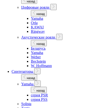
назад
Цифровые рояли
назад
Yamaha
Orla
KAWAI
Ringway
Акустические рояли
назад
Беларусь
Yamaha
Weber
Bechstein
W. Hoffmann
Синтезаторы
назад
Yamaha
назад
серия PSR
серия PSS
Solista