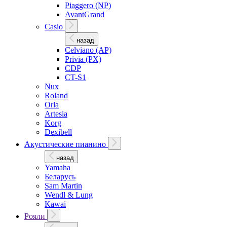
Piaggero (NP)
AvantGrand
Casio
назад
Celviano (AP)
Privia (PX)
CDP
CT-S1
Nux
Roland
Orla
Artesia
Korg
Dexibell
Акустические пианино
назад
Yamaha
Беларусь
Sam Martin
Wendl & Lung
Kawai
Рояли