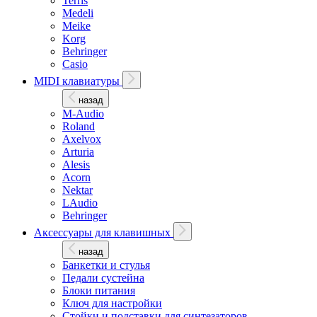
Terris
Medeli
Meike
Korg
Behringer
Casio
MIDI клавиатуры
назад
M-Audio
Roland
Axelvox
Arturia
Alesis
Acorn
Nektar
LAudio
Behringer
Аксессуары для клавишных
назад
Банкетки и стулья
Педали сустейна
Блоки питания
Ключ для настройки
Стойки и подставки для синтезаторов